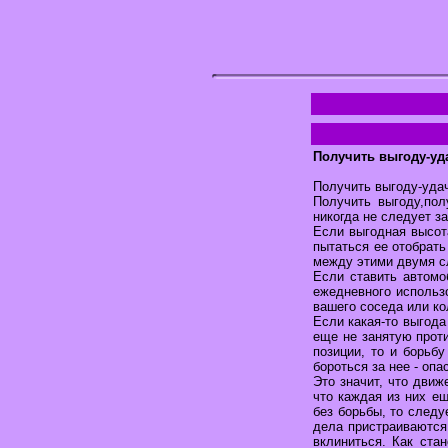
Получить выгоду-уд
Получить выгоду-удач
Получить выгоду,пол
никогда не следует за
Если выгодная высота
пытаться ее отобрать
между этими двумя с
Если ставить автомо
ежедневного использ
вашего соседа или ко
Если какая-то выгода
еще не занятую прот
позиции, то и борьб
бороться за нее - опа
Это значит, что дви
что каждая из них е
без борьбы, то следу
дела пристраиваются 
вклиниться. Как ста