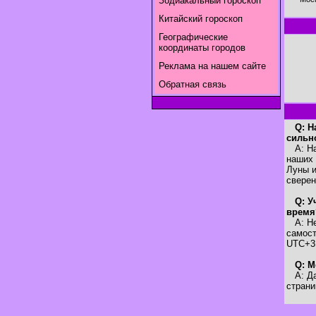
Зодиакальный гороскоп
Китайский гороскоп
Географические
координаты городов
Реклама на нашем сайте
Обратная связь
Q: Н
сильн
A: Наш
наших 
Луны и
свере
Q: У
время
A: Нет
самост
UTC+3
Q: М
A: Да,
страни