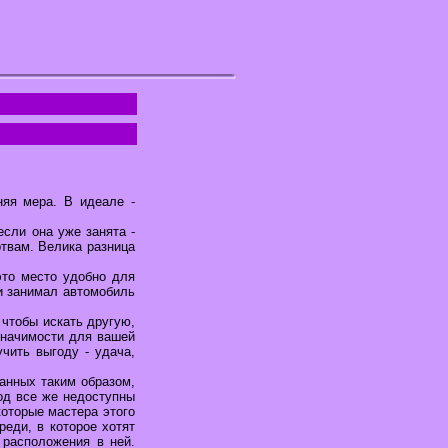
няя мера. В идеале -
если она уже занята -
ртвам. Велика разница
это место удобно для
и занимал автомобиль
 чтобы искать другую,
значимости для вашей
чить выгоду - удача,
анных таким образом,
од все же недоступны
которые мастера этого
реди, в которое хотят
 расположения в ней.