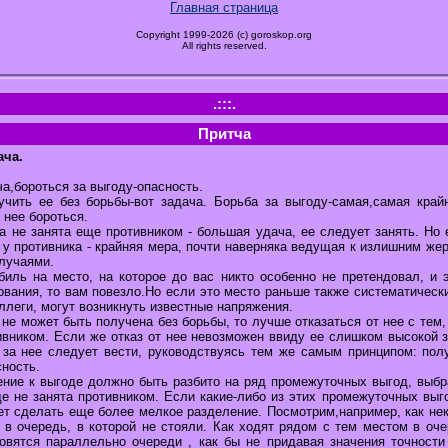
Главная страница
Copyright 1999-2026 (c) goroskop.org
All rights reserved.
.:::.
Притча
ача.
а,бороться за выгоду-опасность.
учить ее без борьбы-вот задача. Борьба за выгоду-самая,самая край
 нее бороться.
 не занята еще противником - большая удача, ее следует занять. Но 
 у противника - крайняя мера, почти наверняка ведущая к излишним же
лучаями.
биль на место, на которое до вас никто особенно не претендовал, и 
ования, то вам повезло.Но если это место раньше также систематическ
ллеги, могут возникнуть известные напряжения.
 не может быть получена без борьбы, то лучше отказаться от нее с тем,
ивником. Если же отказ от нее невозможен ввиду ее слишком высокой 
у за нее следует вести, руководствуясь тем же самым принципом: полу
сность.
жение к выгоде должно быть разбито на ряд промежуточных выгод, выбр
ще не занята противником. Если какие-либо из этих промежуточных выг
ет сделать еще более мелкое разделение. Посмотрим,например, как не
в очередь, в которой не стояли. Как ходят рядом с тем местом в оче
новятся параллельно очереди , как бы не придавая значения точности