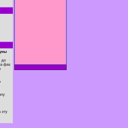
Луны
. до
та фаз
и
е
илу
 эту