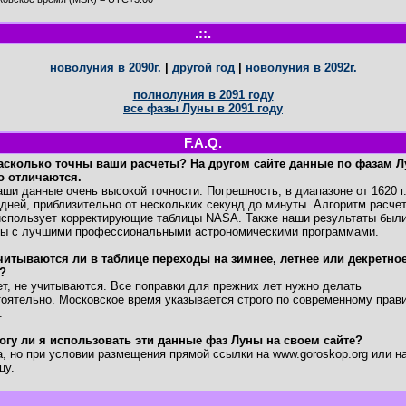
.::.
новолуния в 2090г.
|
другой год
|
новолуния в 2092г.
полнолуния в 2091 году
все фазы Луны в 2091 году
F.A.Q.
асколько точны ваши расчеты? На другом сайте данные по фазам 
о отличаются.
и данные очень высокой точности. Погрешность, в диапазоне от 1620 г
дней, приблизительно от нескольких секунд до минуты. Алгоритм расче
спользует корректирующие таблицы NASA. Также наши результаты был
ны с лучшими профессиональными астрономическими программами.
читываются ли в таблице переходы на зимнее, летнее или декретно
?
, не учитываются. Все поправки для прежних лет нужно делать
оятельно. Московское время указывается строго по современному прав
.
огу ли я использовать эти данные фаз Луны на своем сайте?
 но при условии размещения прямой ссылки на www.goroskop.org или на
цу.