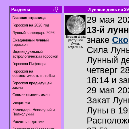
Разделы
Лунный день на 29.
29 мая 202
Главная страница
Гороскоп на 2026 год
13-й лун
Лунный календарь 2026
Вторая фаза
знаке
Ско
Ежедневный лунный
растущей
Луны.
гороскоп
Сила Лун
12д12ч59м
Индивидуальный
астрологический гороскоп
Лунный де
Гороскоп Пифагора
четверг 2
Гороскоп на
совместимость в любви
18:14 и з
Гороскоп предыдущей
жизни
29 мая 202
Совместимость имен
Закат Лу
Биоритмы
Луны в
19
Календарь Новолуний и
Полнолуний
Располож
Расчеты с датами