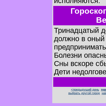
исполняются.
Гороско
Ве
Тринадцатый де
должно в оный
предпринимать
Болезни опасн
Сны вскоре сб
Дети недолгов
<предыдущий день
гор
выбрать другой город
на