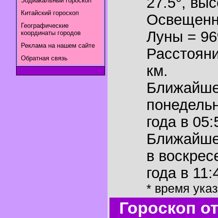
27.5°
,
выс
Зодиакальный гороскоп
Китайский гороскоп
Освещенн
Географические
Луны = 9
координаты городов
Реклама на нашем сайте
Расстояни
Обратная связь
км.
Ближайш
понедельн
года в 05:
Ближайш
в воскрес
года в 11:
* время ука
Гороскоп о