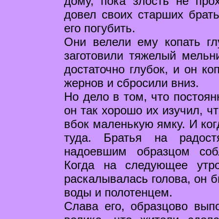
дому, пока злость не про
довел своих старших брат
его погубить.
Они велели ему копать гл
заготовили тяжелый мельн
достаточно глубок, и он ко
жернов и сбросили вниз.
Но дело в том, что постоя
он так хорошо их изучил, ч
вбок маленькую ямку. И ког
туда. Братья на радост
надоевшим образцом соб
Когда на следующее утр
раскалывалась голова, он б
воды и полотенцем.
Слава его, образцово вып