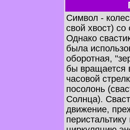
Символ - коле
свой хвост) со
Однако свастик
была использо
оборотная, "зе
бы вращается 
часовой стрелк
посолонь (свас
Солнца). Свас
движение, преж
перистальтику
циркуляцию эн