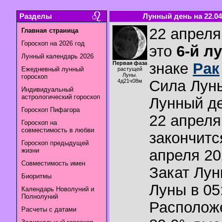
Разделы
Лунный день на 22.04
22 апреля
Главная страница
Гороскоп на 2026 год
это
6-й л
Лунный календарь 2026
Первая фаза
знаке
Рак
Ежедневный лунный
растущей
Луны.
гороскоп
Сила Лун
4д21ч08м
Индивидуальный
астрологический гороскоп
Лунный де
Гороскоп Пифагора
22 апреля
Гороскоп на
совместимость в любви
закончитс
Гороскоп предыдущей
жизни
апреля 20
Совместимость имен
Закат Лу
Биоритмы
Луны в
05
Календарь Новолуний и
Полнолуний
Располож
Расчеты с датами