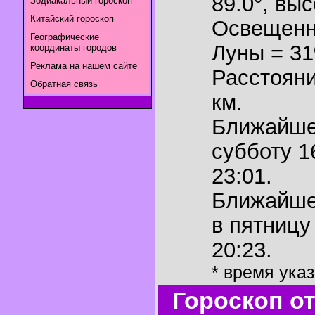
89.0°
,
выс
Зодиакальный гороскоп
Китайский гороскоп
Освещенн
Географические
Луны = 3
координаты городов
Реклама на нашем сайте
Расстояни
Обратная связь
км.
Ближайш
субботу 1
23:01.
Ближайш
в пятницу
20:23.
* время ука
Гороскоп о