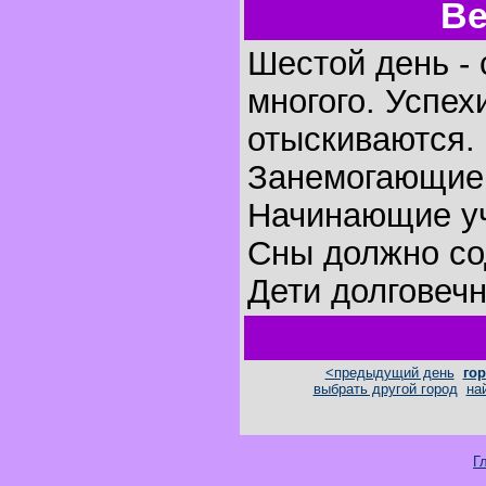
Ве
Шестой день - 
многого. Успех
отыскиваются.
Занемогающие 
Начинающие уч
Сны должно со
Дети долговеч
<предыдущий день
гор
выбрать другой город
на
Г