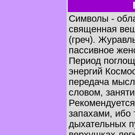
Символы - обла
священная вещ
(греч). Журавл
пассивное жен
Период поглощ
энергий Космос
передача мысл
словом, занят
Рекомендуется
запахами, ибо 
дыхательных пу
верхушках лег