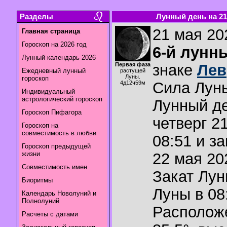
Разделы
Лунный день на 21.
21 мая 202
Главная страница
Гороскоп на 2026 год
6-й лунн
Лунный календарь 2026
Первая фаза
знаке
Лев
Ежедневный лунный
растущей
Луны.
гороскоп
Сила Лун
4д12ч59м
Индивидуальный
астрологический гороскоп
Лунный де
Гороскоп Пифагора
четверг 2
Гороскоп на
совместимость в любви
08:51 и з
Гороскоп предыдущей
жизни
22 мая 202
Совместимость имен
Закат Лу
Биоритмы
Луны в
08
Календарь Новолуний и
Полнолуний
Располож
Расчеты с датами