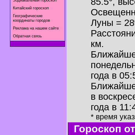
85.5°
,
выс
Зодиакальный гороскоп
Китайский гороскоп
Освещенн
Географические
Луны = 2
координаты городов
Реклама на нашем сайте
Расстояни
Обратная связь
км.
Ближайш
понедельн
года в 05:
Ближайш
в воскрес
года в 11:
* время ука
Гороскоп о