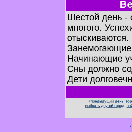
Ве
Шестой день - 
многого. Успех
отыскиваются.
Занемогающие 
Начинающие уч
Сны должно со
Дети долговеч
<предыдущий день
гор
выбрать другой город
на
Г