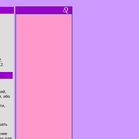
2.
12.
ей,
, ибо
ти,
шать
хние
ош для