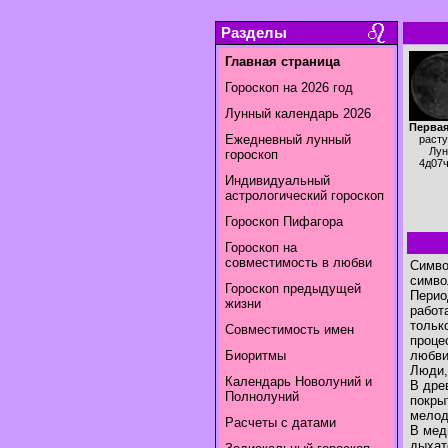
Разделы
Главная страница
Гороскоп на 2026 год
Лунный календарь 2026
Первая
Ежедневный лунный
раст
Лун
гороскоп
4д07
Индивидуальный
астрологический гороскоп
Гороскоп Пифагора
Гороскоп на
совместимость в любви
Симво
симво
Гороскоп предыдущей
Перио
жизни
работ
тольк
Совместимость имен
проце
Биоритмы
любви
Люди,
Календарь Новолуний и
В дре
Полнолуний
покры
мелод
Расчеты с датами
В мед
дыхат