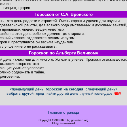
жения.
- гиацинт, цитрин.
Гороскоп от С.А. Вронского
ень - это день радости и страстей. Очень хорош и удачен для науки и
довательской работы, для всякого рода умственных и духовных занятий
а пропавших людей, вещей животных.
шийся в этот день ребенок доживет до старости.
евший человек отделается легким испугом.
оров и преступников он весьма неудачлив.
х лучше ничего не рассказывать.
Гороскоп по Альберту Великому
й день - счастлив для многого. Успехи в ученье. Пропажи отыскиваются
огающие скоро встают.
ающие учиться успевают.
олжно содержать в тайне.
долговечны.
<предыдущий день
гороскоп на сегодня
следующий день>
выбрать другой город
найти другой день
лунный календарь
NEW
Главная страница
Copyright 1999-2026 (c) goroskop.org
All rights reserved.