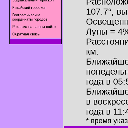
Располож
Зодиакальный гороскоп
Китайский гороскоп
107.7°
,
вы
Географические
Освещенн
координаты городов
Реклама на нашем сайте
Луны = 4
Обратная связь
Расстояни
км.
Ближайш
понедельн
года в 05:
Ближайш
в воскрес
года в 11:
* время ука