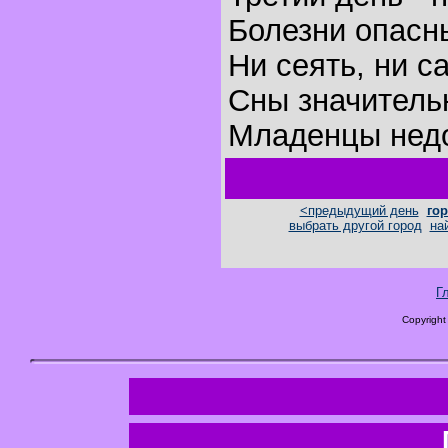
Болезни опасн
Ни сеять, ни с
Сны значитель
Младенцы недо
<предыдущий день
гор
выбрать другой город
на
Г
Copyright