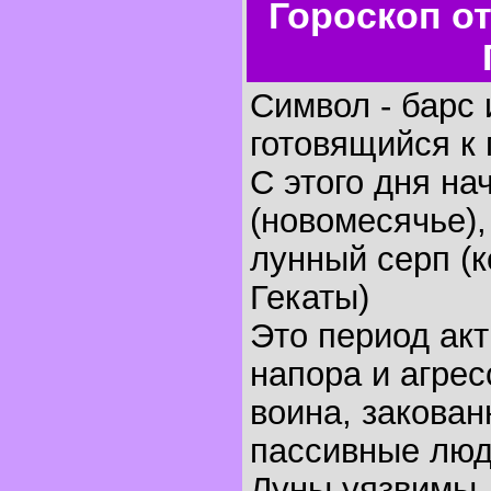
Гороскоп о
Символ - барс 
готовящийся к 
С этого дня на
(новомесячье),
лунный серп (
Гекаты)
Это период ак
напора и агрес
воина, закован
пассивные люд
Луны уязвимы, 