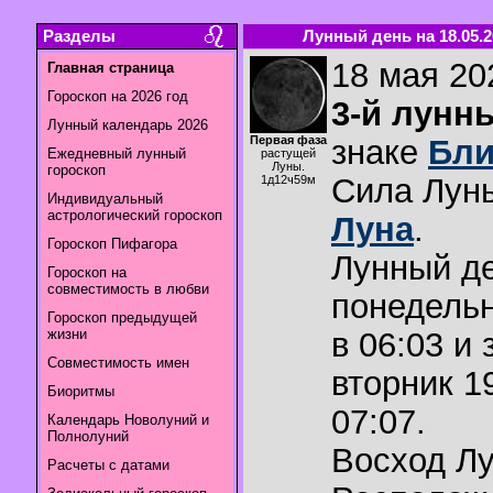
Разделы
Лунный день на 18.05.2
18 мая 202
Главная страница
Гороскоп на 2026 год
3-й лунн
Лунный календарь 2026
Первая фаза
знаке
Бли
Ежедневный лунный
растущей
Луны.
гороскоп
Сила Лун
1д12ч59м
Индивидуальный
астрологический гороскоп
Луна
.
Гороскоп Пифагора
Лунный де
Гороскоп на
совместимость в любви
понедельн
Гороскоп предыдущей
жизни
в 06:03 и 
Совместимость имен
вторник 1
Биоритмы
07:07.
Календарь Новолуний и
Полнолуний
Восход Л
Расчеты с датами