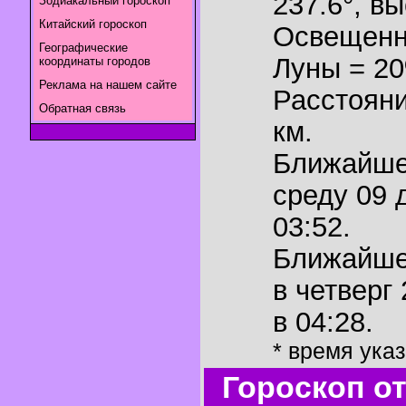
237.6°
,
вы
Зодиакальный гороскоп
Китайский гороскоп
Освещенн
Географические
Луны = 2
координаты городов
Реклама на нашем сайте
Расстояни
Обратная связь
км.
Ближайш
среду 09 
03:52.
Ближайш
в четверг
в 04:28.
* время ука
Гороскоп о