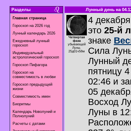
Разделы
Лунный день на 04.1
4 декабря
Главная страница
Гороскоп на 2026 год
это
25-й 
Лунный календарь 2026
Четвертая
знаке
Ве
Ежедневный лунный
фаза
убывающей
гороскоп
Сила Лун
Луны.
25д01ч58м
Индивидуальный
астрологический гороскоп
Лунный де
Гороскоп Пифагора
пятницу 4
Гороскоп на
совместимость в любви
02:46 и з
Гороскоп предыдущей
жизни
05 декабр
Совместимость имен
Восход Л
Биоритмы
Луны в
12
Календарь Новолуний и
Полнолуний
Располож
Расчеты с датами