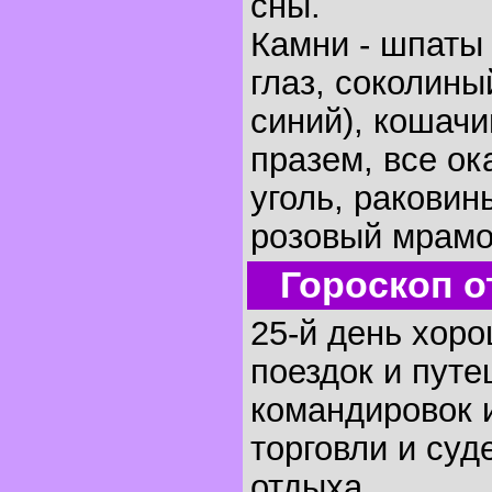
сны.
Камни - шпаты 
глаз, соколины
синий), кошачи
празем, все ок
уголь, раковин
розовый мрамо
Гороскоп о
25-й день хоро
поездок и путе
командировок и
торговли и суд
отдыха.