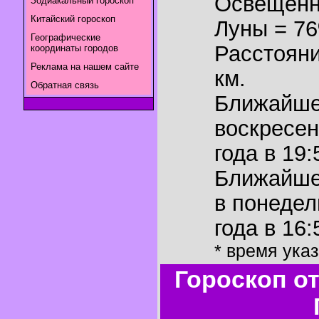
Освещенн
Зодиакальный гороскоп
Китайский гороскоп
Луны = 7
Географические
Расстояни
координаты городов
Реклама на нашем сайте
км.
Обратная связь
Ближайш
воскресен
года в 19:
Ближайш
в понедел
года в 16:
* время ука
Гороскоп о