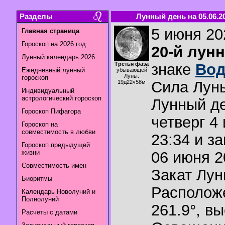
Разделы
Лунный день на 05.06.2
5 июня 202
Главная страница
Гороскоп на 2026 год
20-й лун
Лунный календарь 2026
Третья фаза
знаке
Вод
Ежедневный лунный
убывающей
Луны.
гороскоп
Сила Лун
19д22ч58м
Индивидуальный
астрологический гороскоп
Лунный де
Гороскоп Пифагора
четверг 4
Гороскоп на
совместимость в любви
23:34 и з
Гороскоп предыдущей
жизни
06 июня 2
Совместимость имен
Закат Лу
Биоритмы
Располож
Календарь Новолуний и
Полнолуний
261.9°
,
вы
Расчеты с датами