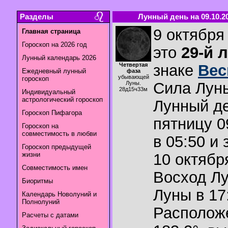
Разделы
Лунный день на 09.10.2
9 октября 
Главная страница
Гороскоп на 2026 год
это
29-й 
Лунный календарь 2026
Четвертая
знаке
Ве
Ежедневный лунный
фаза
убывающей
гороскоп
Сила Лун
Луны.
28д15ч33м
Индивидуальный
астрологический гороскоп
Лунный де
Гороскоп Пифагора
пятницу 0
Гороскоп на
совместимость в любви
в 05:50 и
Гороскоп предыдущей
жизни
10 октября
Совместимость имен
Восход Л
Биоритмы
Луны в
17
Календарь Новолуний и
Полнолуний
Располож
Расчеты с датами