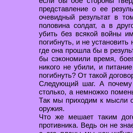
если бы обе стороны твер
представление о ее резул
очевидный результат в то
половина солдат, а в друг
убить без всякой войны им
погибнуть, и не установить
где она прошла бы в резуль
бы сэкономили время, бое
никого не убили, и питание
погибнуть? От такой догово
Следующий шаг. А почему 
столько, а немножко помень
Так мы приходим к мысли о
оружия.
Что же мешает таким дог
противника. Ведь он не зна