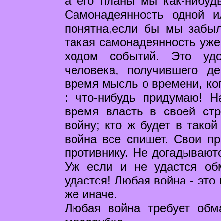
а его планы мы как-нибуд
Самонадеянность одной 
понятна,если бы мы забыл
такая самонадеянность уже
ходом событий. Это удо
человека, получившего д
время мысль о времени, ког
: что-нибудь придумаю! Н
время власть в своей стр
войну; кто ж будет в такой
война все спишет. Свои пр
противнику. Не догадываютс
Уж если и не удастся обм
удастся! Любая война - это 
же иначе.
Любая война требует обм