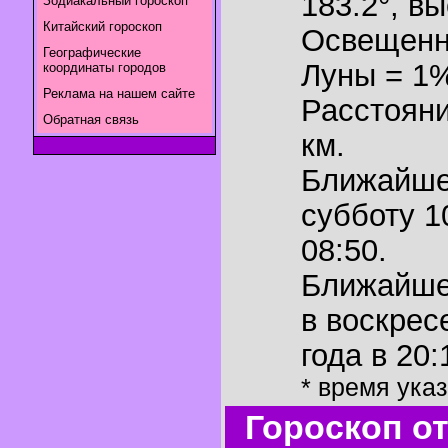
183.2°
,
вы
Зодиакальный гороскоп
Китайский гороскоп
Освещенн
Географические
Луны = 1
координаты городов
Реклама на нашем сайте
Расстояни
Обратная связь
км.
Ближайш
субботу 1
08:50.
Ближайш
в воскрес
года в 20:
* время ука
Гороскоп о