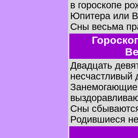
в гороскопе р
Юпитера или В
Сны весьма пр
Гороско
Ве
Двадцать девя
несчастливый д
Занемогающие,
выздоравливаю
Сны сбываются
Родившиеся не