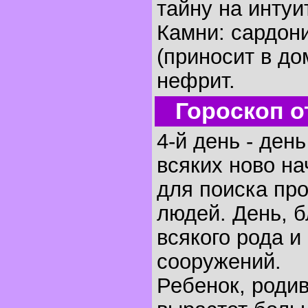
тайну на интуи
Камни: сардон
(приносит в до
нефрит.
Гороскоп о
4-й день - ден
всяких ново на
для поиска пр
людей. День, 
всякого рода и
сооружений.
Ребенок, родив