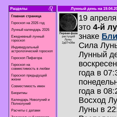
Разделы
Лунный день на 19.04.2
19 апреля
Главная страница
Гороскоп на 2026 год
это
4-й л
Лунный календарь 2026
Первая фаза
знаке
Бли
Ежедневный лунный
растущей
Луны.
гороскоп
Сила Лун
2д07ч08м
Индивидуальный
астрологический гороскоп
Лунный де
Гороскоп Пифагора
воскресен
Гороскоп на
совместимость в любви
года в 07:
Гороскоп предыдущей
жизни
понедельн
Совместимость имен
года в 08:
Биоритмы
Восход Л
Календарь Новолуний и
Полнолуний
Луны в
22
Расчеты с датами