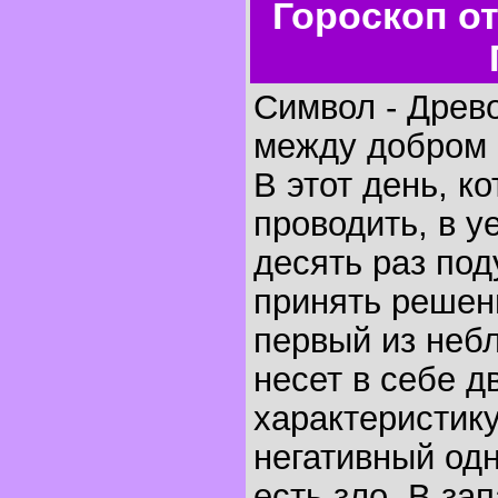
Гороскоп о
Символ - Древ
между добром 
В этот день, к
проводить, в у
десять раз под
принять решени
первый из неб
несет в себе 
характеристику
негативный од
есть зло. В за