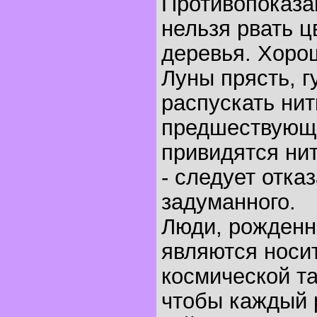
Противопоказа
нельзя рвать ц
деревья. Хоро
Луны прясть, г
распускать нит
предшествующ
привидятся ни
- следует отказ
задуманного.
Люди, рожденны
являются носи
космической т
чтобы каждый р