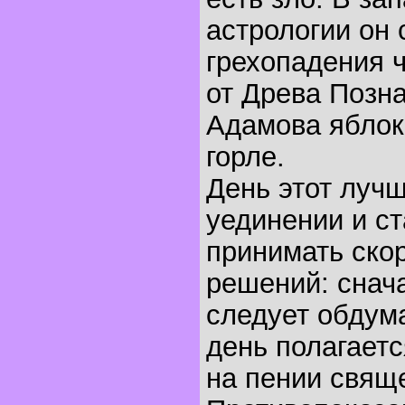
астрологии он 
грехопадения 
от Древа Позна
Адамова яблок
горле.
День этот лучш
уединении и ст
принимать ско
решений: снача
следует обдума
день полагаетс
на пении свящ