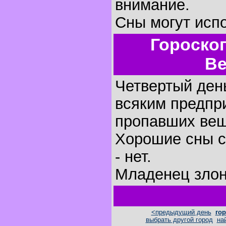
внимание.
Сны могут исп
Гороско
Ве
Четвертый день
всяким предпр
пропавших вещ
Хорошие сны с
- нет.
Младенец злон
<предыдущий день
гор
выбрать другой город
на