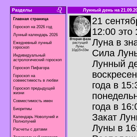
Разделы
Лунный день на 21.09.2
21 сентяб
Главная страница
Гороскоп на 2026 год
12:00 это
Лунный календарь 2026
Вторая фаза
Луна в зн
Ежедневный лунный
растущей
Луны.
гороскоп
Сила Лун
10д15ч33м
Индивидуальный
астрологический гороскоп
Лунный де
Гороскоп Пифагора
воскресен
Гороскоп на
совместимость в любви
года в 15:
Гороскоп предыдущей
жизни
понедельн
Совместимость имен
года в 16:
Биоритмы
Закат Лу
Календарь Новолуний и
Полнолуний
Луны в
16
Расчеты с датами