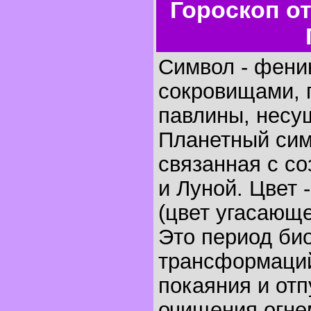
Гороскоп о
Символ - феник
сокровищами, 
павлины, несу
Планетный сим
связанная с с
и Луной. Цвет 
(цвет угасающе
Это период би
трансформаций
покаяния и отп
очищения огне