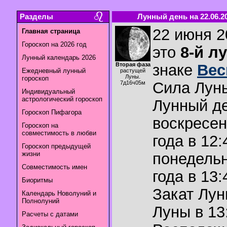
Разделы
Лунный день на 22.06.2
22 июня 2
Главная страница
Гороскоп на 2026 год
это
8-й л
Лунный календарь 2026
Вторая фаза
знаке
Ве
Ежедневный лунный
растущей
Луны.
гороскоп
Сила Лун
7д16ч05м
Индивидуальный
астрологический гороскоп
Лунный де
Гороскоп Пифагора
воскресен
Гороскоп на
совместимость в любви
года в 12:
Гороскоп предыдущей
жизни
понедельн
Совместимость имен
года в 13:
Биоритмы
Закат Лу
Календарь Новолуний и
Полнолуний
Луны в
13
Расчеты с датами