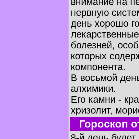
внимание на п
нервную систем
день хорошо г
лекарственные
болезней, осо
которых содер
компонента.
В восьмой ден
алхимики.
Его камни - кр
хризолит, мори
Гороскоп о
8-й день будет