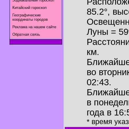
Располож
Зодиакальный гороскоп
Китайский гороскоп
85.2°
,
выс
Географические
Освещенн
координаты городов
Реклама на нашем сайте
Луны = 5
Обратная связь
Расстояни
км.
Ближайш
во вторни
02:43.
Ближайш
в понедел
года в 16:
* время ука