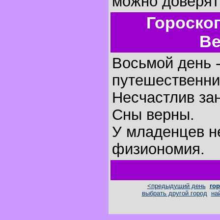
можно доверят
Гороско
Ве
Восьмой день -
путешественни
Несчастлив за
Сны верны.
У младенцев н
физиономия.
<предыдущий день
гор
выбрать другой город
на