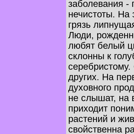
заболевания - 
нечистоты. На 
грязь липнущая
Люди, рожденны
любят белый цв
склонны к голу
серебристому.
других. На пер
духовного про
не слышат, на 
приходит пони
растений и жи
свойственна ра