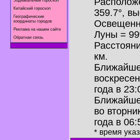
Располож
Зодиакальный гороскоп
Китайский гороскоп
359.7°
,
вы
Географические
Освещенн
координаты городов
Реклама на нашем сайте
Луны = 9
Обратная связь
Расстояни
км.
Ближайш
воскресен
года в 23:
Ближайш
во вторни
года в 06:
* время ука