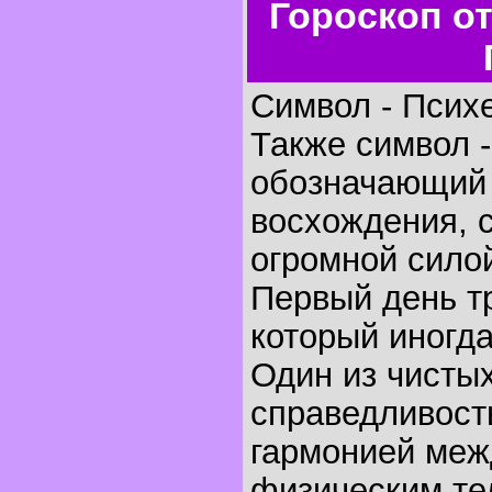
Гороскоп о
Символ - Психе
Также символ -
обозначающий 
восхождения, 
огромной сило
Первый день т
который иногд
Один из чисты
справедливост
гармонией меж
физическим тел