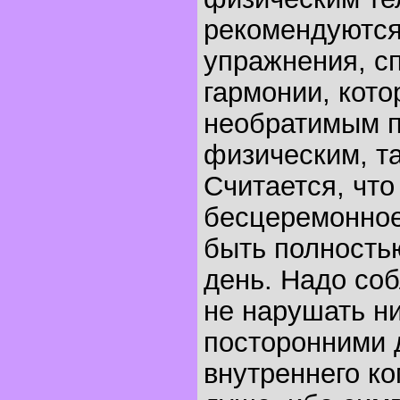
рекомендуютс
упражнения, с
гармонии, кото
необратимым п
физическим, та
Считается, что
бесцеремонно
быть полность
день. Надо со
не нарушать н
посторонними 
внутреннего к