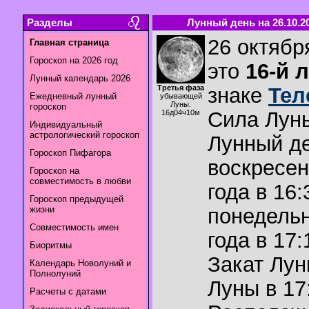
Разделы
Лунный день на 26.10.2
26 октябр
Главная страница
Гороскоп на 2026 год
это
16-й 
Лунный календарь 2026
Третья фаза
знаке
Тел
Ежедневный лунный
убывающей
Луны.
гороскоп
Сила Лун
16д04ч10м
Индивидуальный
астрологический гороскоп
Лунный де
Гороскоп Пифагора
воскресен
Гороскоп на
совместимость в любви
года в 16:
Гороскоп предыдущей
жизни
понедельн
Совместимость имен
года в 17:
Биоритмы
Закат Лу
Календарь Новолуний и
Полнолуний
Луны в
17
Расчеты с датами