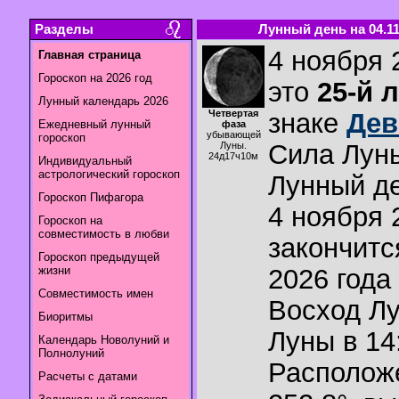
Разделы
Лунный день на 04.11
4 ноября 
Главная страница
Гороскоп на 2026 год
это
25-й 
Лунный календарь 2026
Четвертая
знаке
Дев
Ежедневный лунный
фаза
убывающей
гороскоп
Сила Лун
Луны.
24д17ч10м
Индивидуальный
астрологический гороскоп
Лунный де
Гороскоп Пифагора
4 ноября 
Гороскоп на
совместимость в любви
закончитс
Гороскоп предыдущей
жизни
2026 года 
Совместимость имен
Восход Л
Биоритмы
Луны в
14
Календарь Новолуний и
Полнолуний
Располож
Расчеты с датами