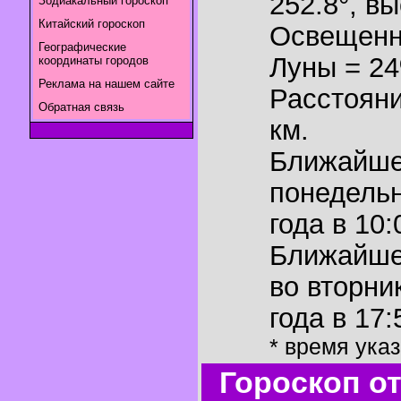
252.8°
,
вы
Зодиакальный гороскоп
Китайский гороскоп
Освещенн
Географические
Луны = 2
координаты городов
Реклама на нашем сайте
Расстояни
Обратная связь
км.
Ближайш
понедельн
года в 10:
Ближайш
во вторни
года в 17:
* время ука
Гороскоп о