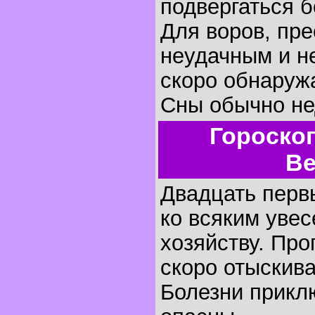
подвергаться 
Для воров, пре
неудачным и н
скоро обнаружа
Сны обычно не
Гороско
Ве
Двадцать первы
ко всяким увес
хозяйству. Пр
скоро отыскива
Болезни прикл