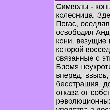
Символы - конь
колесница. Зд
Пегас, оседлав
освободил Анд
кони, везущие 
которой воссе
связанные с эт
Время неукрот
вперед, ввысь,
бесстрашия, д
отказа от собс
революционных
упорства в дос