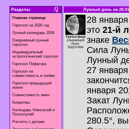
Разделы
Лунный день на 28.01
28 января
Главная страница
Гороскоп на 2026 год
это
21-й 
Лунный календарь 2026
Третья фаза
знаке
Ве
Ежедневный лунный
убывающей
Луны.
гороскоп
Сила Лун
20д12ч36м
Индивидуальный
астрологический гороскоп
Лунный де
Гороскоп Пифагора
27 января
Гороскоп на
совместимость в любви
закончитс
Гороскоп предыдущей
жизни
января 20
Совместимость имен
Закат Лу
Биоритмы
Располож
Календарь Новолуний и
Полнолуний
280.5°
,
вы
Расчеты с датами