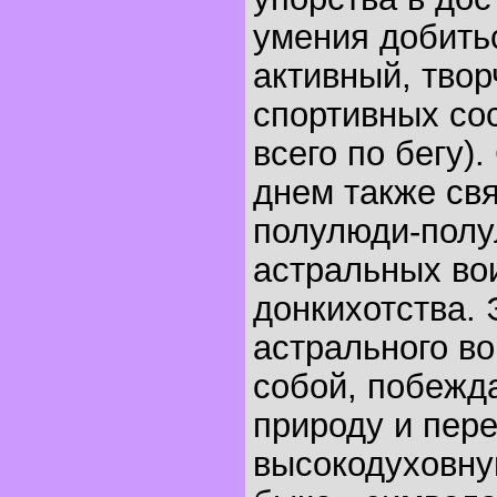
умения добить
активный, твор
спортивных со
всего по бегу)
днем также св
полулюди-полу
астральных во
донкихотства. 
астрального в
собой, побежд
природу и пер
высокодуховну