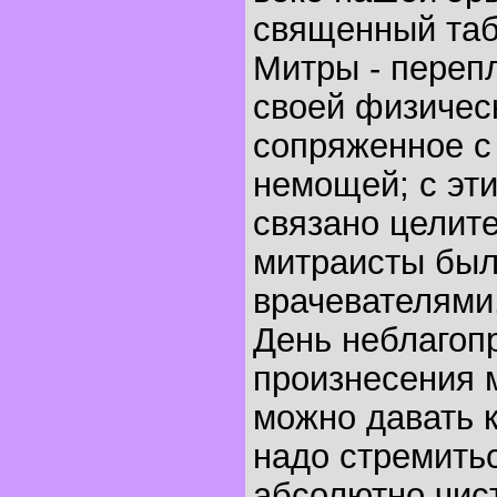
священный таб
Митры - переп
своей физичес
сопряженное с
немощей; с эт
связано целите
митраисты был
врачевателями
День неблагоп
произнесения м
можно давать к
надо стремитьс
абсолютно чис