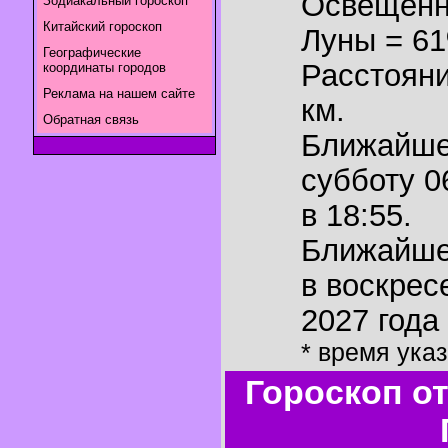
Освещенн
Зодиакальный гороскоп
Китайский гороскоп
Луны = 6
Географические
Расстояни
координаты городов
Реклама на нашем сайте
км.
Обратная связь
Ближайш
субботу 0
в 18:55.
Ближайш
в воскрес
2027 года 
* время ука
Гороскоп о