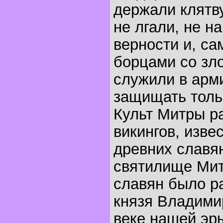
держали клятву
не лгали, не н
верности и, са
борцами со зло
служили в арм
защищать толь
Культ Митры р
викингов, изве
древних славя
святилище Мит
славян было р
князя Владими
веке нашей эр