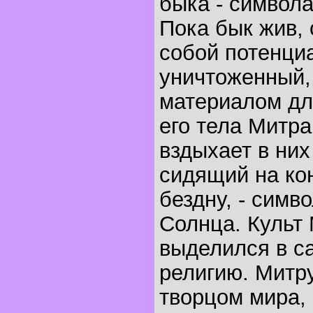
быка - символа
Пока бык жив, 
собой потенци
уничтоженный,
материалом дл
его тела Митра
вздыхает в них
сидящий на ко
бездну, - симв
Солнца. Культ
выделился в с
религию. Митру
творцом мира, 