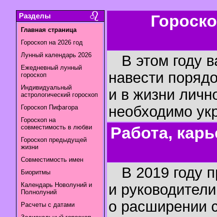
Разделы
Гороско
Главная страница
Гороскоп на 2026 год
Лунный календарь 2026
В этом году в
Ежедневный лунный
навести порядо
гороскоп
Индивидуальный
и в жизни лично
астрологический гороскоп
необходимо укр
Гороскоп Пифагора
Гороскоп на
совместимость в любви
Работа, карь
Гороскоп предыдущей
жизни
Совместимость имен
В 2019 году п
Биоритмы
Календарь Новолуний и
и руководител
Полнолуний
о расширении с
Расчеты с датами