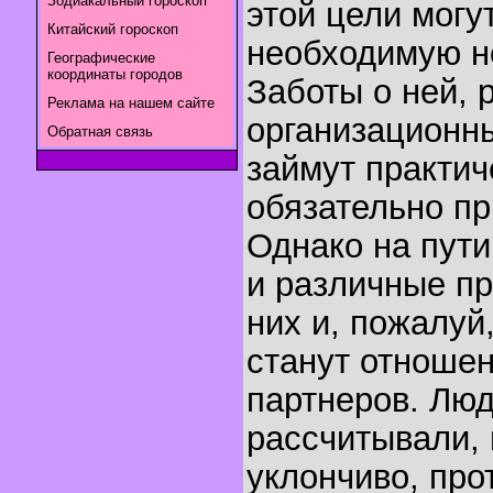
Зодиакальный гороскоп
этой цели могу
Китайский гороскоп
необходимую н
Географические
координаты городов
Заботы о ней, 
Реклама на нашем сайте
организационн
Обратная связь
займут практич
обязательно пр
Однако на пути
и различные п
них и, пожалуй
станут отношен
партнеров. Люд
рассчитывали, 
уклончиво, про