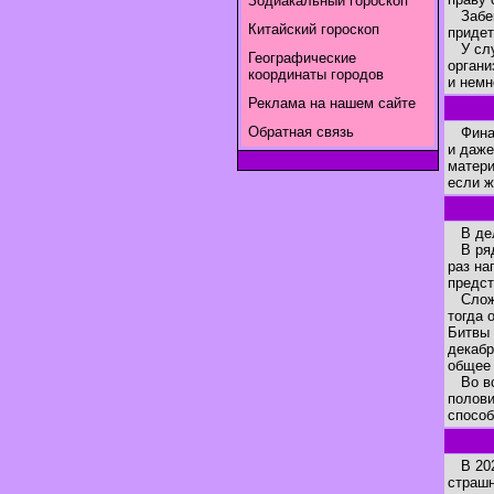
Зодиакальный гороскоп
Забега
Китайский гороскоп
придет
У служ
Географические
органи
координаты городов
и немн
Реклама на нашем сайте
Обратная связь
Финанс
и даже
матери
если ж
В дела
В ряд
раз на
предст
Сложно
тогда 
Битвы 
декабр
общее 
Во все
полови
способ
В 2020
страш