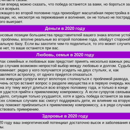
я вперед можно сказать, что победа останется за вами, но бороться за
ся всерьез.
ащего во второй половине года произойдет масштабная перестройка в
зации, но, несмотря на переживания и волнения, он не только не пострад
ого выиграет.
Деньги в 2020 году
овые позиции большинства представителей вашего знака вполне усто
 проблемы, вполне реальные во второй половине года, обойдут стороно
альную базу. Если вы захотите чем-то поделиться, то это может случит
е нет, то ваше останется при вас.
Любовь, семья в 2020 году
х семейных и любовных вам предстоит принять несколько важных реш
е случаев возможен непростой выбор между любовью и долгом. Судьб
поминает: редко у кого получается усидеть на двух стульях, и, как
авляется астрологу, от одного придется отказаться.
 живущие супруги могут вплотную столкнуться с проблемой развода,
очень остро встанет вопрос о разделе имущества и в первую очередь жи
на эту тему могут длиться всю вторую половину года, и только в конце
я удастся прийти к приемлемому компромиссу. А если супругов связыва
дело, ситуация только ухудшится, хотя и здесь победа останется за вам
х сложных случаях вас смогут поддержать дети, их влияние на втору
ну поможет приблизиться к приемлемому компромиссу, а в ряде случае
ствовать примирению.
Здоровье в 2020 году
 году ваш энергетический потенциал достаточно высок и заболевания 
ны.