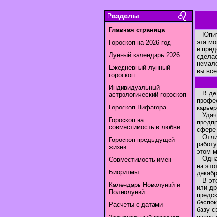
Разделы
Главная страница
Юпитер
эта мо
Гороскоп на 2026 год
и пред
Лунный календарь 2026
сделае
немало
Ежедневный лунный
вы все
гороскоп
Индивидуальный
В дела
астрологический гороскоп
профес
Гороскоп Пифагора
карьер
Удачны
Гороскоп на
предпр
совместимость в любви
сфере
Отлич
Гороскоп предыдущей
работу
жизни
этом м
Однако
Совместимость имен
на это
Биоритмы
декабр
В это 
Календарь Новолуний и
или др
Полнолуний
предск
беспок
Расчеты с датами
базу с
праву 