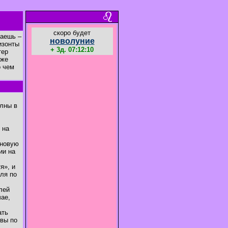
cкоро будет
маешь –
новолуние
изонты
+ 3д. 07:12:10
тер
кже
о чем
олны в
 на
 новую
ии на
я», и
юля по
лей
чае,
ать
 вы по