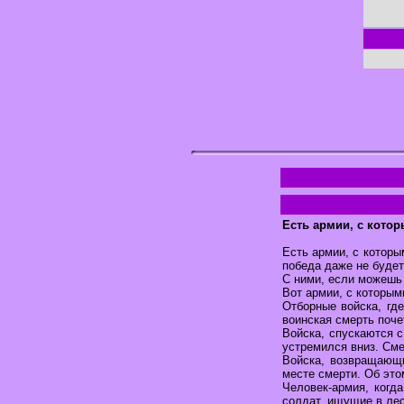
Есть армии, с кото
Есть армии, с которы
победа даже не будет
С ними, если можешь 
Вот армии, с которым
Отборные войска, гд
воинская смерть поче
Войска, спускаются с
устремился вниз. Сме
Войска, возвращающ
месте смерти. Об это
Человек-армия, когд
солдат, ищущие в лес