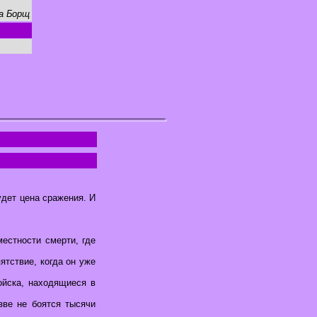
а Борщ
удет цена сражения. И
естности смерти, где
ятствие, когда он уже
йска, находящиеся в
зве не боятся тысячи
!