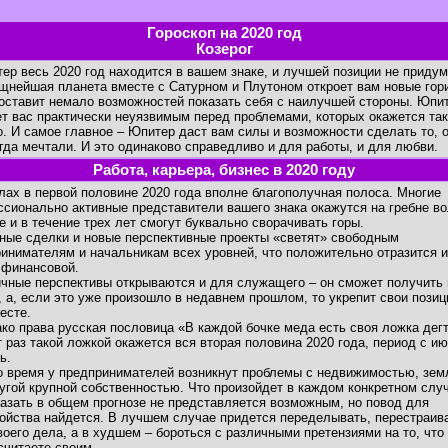
Гороскоп на 2020 год
Козерог
 весь 2020 год находится в вашем знаке, и лучшей позиции не приду
щнейшая планета вместе с Сатурном и Плутоном откроет вам новые гор
оставит немало возможностей показать себя с наилучшей стороны. Юпи
т вас практически неуязвимым перед проблемами, которых окажется та
. И самое главное – Юпитер даст вам силы и возможности сделать то, 
гда мечтали. И это одинаково справедливо и для работы, и для любви.
Работа, карьера, бизнес в 2020 году
х в первой половине 2020 года вполне благополучная полоса. Многие
сионально активные представители вашего знака окажутся на гребне в
е и в течение трех лет смогут буквально сворачивать горы.
е сделки и новые перспективные проекты «светят» свободным
инимателям и начальникам всех уровней, что положительно отразится и
 финансовой.
ные перспективы открываются и для служащего – он сможет получить
, а, если это уже произошло в недавнем прошлом, то укрепит свои позиц
есте.
 права русская пословица «В каждой бочке меда есть своя ложка дегт
т раз такой ложкой окажется вся вторая половина 2020 года, период с и
ь.
время у предпринимателей возникнут проблемы с недвижимостью, зем
угой крупной собственностью. Что произойдет в каждом конкретном слу
азать в общем прогнозе не представляется возможным, но повод для
ойства найдется. В лучшем случае придется переделывать, перестраив
воего дела, а в худшем – бороться с различными претензиями на то, что
считаете своим.