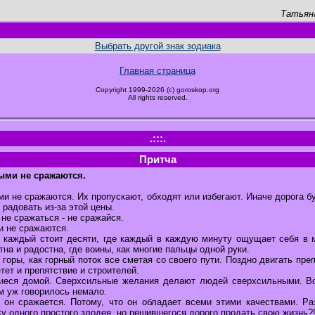
Татьян
Выбрать другой знак зодиака
Главная страница
Copyright 1999-2026 (c) goroskop.org
All rights reserved.
.:::.
Притча
рыми не сражаются.
ми не сражаются. Их пропускают, обходят или избегают. Иначе дорога б
 радовать из-за этой цены.
не сражаться - не сражайся.
и не сражаются.
е каждый стоит десяти, где каждый в каждую минуту ощущает себя в м
тна и радостна, где воины, как многие пальцы одной руки.
 горы, как горный поток все сметая со своего пути. Поздно двигать преп
тет и препятствие и строителей.
иеся домой. Сверхсильные желания делают людей сверхсильными. Во
м уж говорилось немало.
а он сражается. Потому, что он обладает всеми этими качествами. Ра
у одного простого злодея, но решившегося дорого продать свою жизнь?