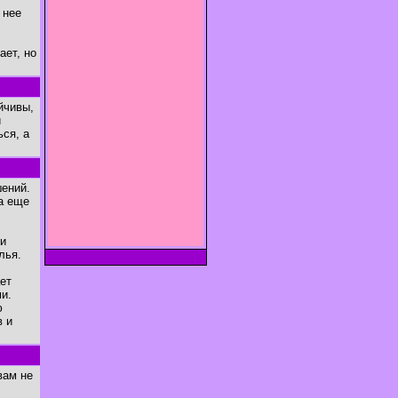
 нее
ает, но
йчивы,
й
ься, а
ений.
а еще
 и
лья.
ет
и.
ю
в и
вам не