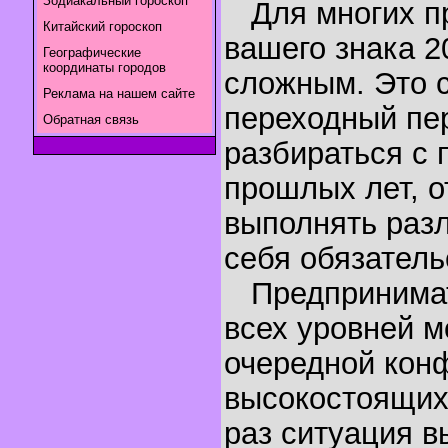
Зодиакальный гороскоп
Для многих пр
Китайский гороскоп
вашего знака 2
Географические
координаты городов
сложным. Это 
Реклама на нашем сайте
переходный пер
Обратная связь
разбираться с
прошлых лет, о
выполнять разл
себя обязатель
Предпринимат
всех уровней м
очередной конф
высокостоящих 
раз ситуация в