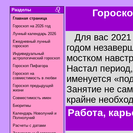
Разделы
Гороско
Главная страница
Гороскоп на 2026 год
Лунный календарь 2026
Для вас 2021 
Ежедневный лунный
годом незаверш
гороскоп
Индивидуальный
мостком навст
астрологический гороскоп
Настал период,
Гороскоп Пифагора
Гороскоп на
именуется «под
совместимость в любви
Гороскоп предыдущей
Занятие не сам
жизни
крайне необхо
Совместимость имен
Биоритмы
Работа, карь
Календарь Новолуний и
Полнолуний
Расчеты с датами