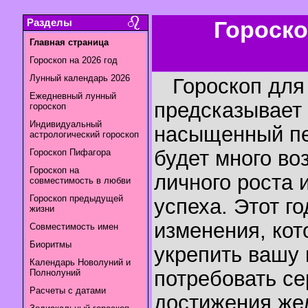
Разделы
Гороско
Главная страница
Гороскоп на 2026 год
Лунный календарь 2026
Гороскоп для 
Ежедневный лунный
предсказывает
гороскоп
Индивидуальный
насыщенный пе
астрологический гороскоп
будет много во
Гороскоп Пифагора
Гороскоп на
личного роста 
совместимость в любви
Гороскоп предыдущей
успеха. Этот г
жизни
изменения, кот
Совместимость имен
Биоритмы
укрепить вашу 
Календарь Новолуний и
потребовать се
Полнолуний
Расчеты с датами
достижения же