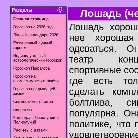
Разделы
Лошадь (ч
Главная страница
Лошадь хорошо
Гороскоп на 2026 год
нее хорошая
Лунный календарь 2026
Ежедневный лунный
одеваться. О
гороскоп
Индивидуальный
театр конц
астрологический гороскоп
спортивные сос
Гороскоп Пифагора
Гороскоп на
где есть то
совместимость в любви
сделать компл
Гороскоп предыдущей
жизни
болтлива, с
Совместимость имен
Биоритмы
популярна. Он
Календарь Новолуний и
политике, что
Полнолуний
Расчеты с датами
удовлетворе