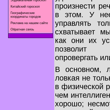
Зодиакальный гороскоп
произнести ре
Китайский гороскоп
в этом. У не
Географические
координаты городов
управлять то
Реклама на нашем сайте
Обратная связь
схватывает мы
как они их ус
позволит 
опровергать ил
В основном, 
ловкая не толь
в физической р
чем интеллиген
хорошо; несмо