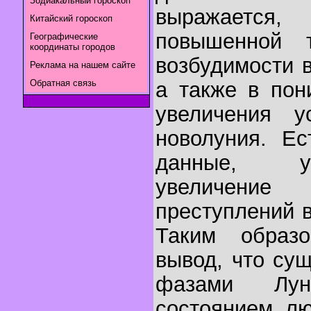
Зодиакальный гороскоп
выражаетс
Китайский гороскоп
повышенной т
Географические
координаты городов
возбудимости 
Реклама на нашем сайте
Обратная связь
а также в пон
увеличения у
новолуния. Ес
данные, у
увеличен
преступлений 
Таким образ
вывод, что су
фазами Лу
состоянием л