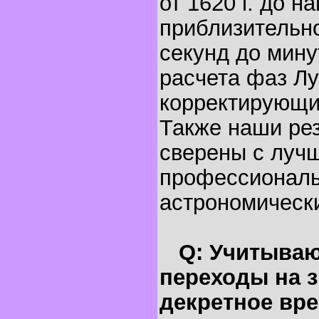
от 1620 г. до н
приблизительно
секунд до мину
расчета фаз Лу
корректирующи
Также наши ре
сверены с луч
профессионал
астрономическ
Q: Учитываю
переходы на з
декретное вр