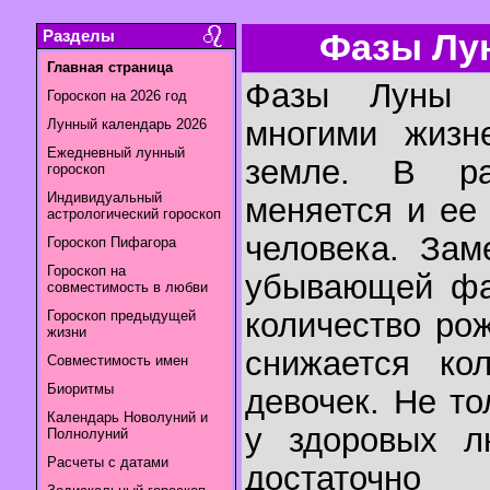
Разделы
Фазы Лун
Главная страница
Фазы Луны 
Гороскоп на 2026 год
многими жизн
Лунный календарь 2026
Ежедневный лунный
земле. В р
гороскоп
Индивидуальный
меняется и ее
астрологический гороскоп
человека. Зам
Гороскоп Пифагора
Гороскоп на
убывающей фа
совместимость в любви
количество ро
Гороскоп предыдущей
жизни
снижается ко
Совместимость имен
Биоритмы
девочек. Не то
Календарь Новолуний и
у здоровых л
Полнолуний
Расчеты с датами
достаточн