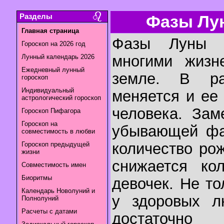
Разделы
Фазы Лун
Главная страница
Фазы Луны 
Гороскоп на 2026 год
многими жизн
Лунный календарь 2026
Ежедневный лунный
земле. В р
гороскоп
Индивидуальный
меняется и ее
астрологический гороскоп
человека. Зам
Гороскоп Пифагора
Гороскоп на
убывающей фа
совместимость в любви
количество ро
Гороскоп предыдущей
жизни
снижается ко
Совместимость имен
Биоритмы
девочек. Не то
Календарь Новолуний и
у здоровых л
Полнолуний
Расчеты с датами
достаточн