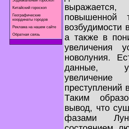
Зодиакальный гороскоп
выражаетс
Китайский гороскоп
повышенной т
Географические
координаты городов
возбудимости 
Реклама на нашем сайте
Обратная связь
а также в пон
увеличения у
новолуния. Ес
данные, у
увеличен
преступлений 
Таким образ
вывод, что су
фазами Лу
состоянием л