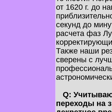
от 1620 г. до н
приблизительно
секунд до мину
расчета фаз Лу
корректирующи
Также наши ре
сверены с луч
профессионал
астрономическ
Q: Учитываю
переходы на з