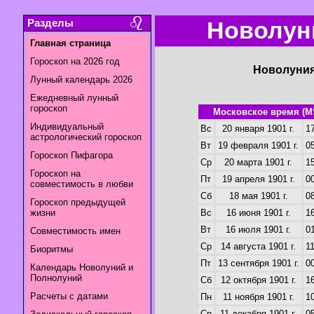
Разделы
Новолуни
Главная страница
Гороскоп на 2026 год
Новолуния
Лунный календарь 2026
Ежедневный лунный
гороскоп
Московское время (M
Индивидуальный
Вс
20 января 1901 г.
17
астрологический гороскоп
Вт
19 февраля 1901 г.
05
Гороскоп Пифагора
Ср
20 марта 1901 г.
15
Гороскоп на
Пт
19 апреля 1901 г.
00
совместимость в любви
Сб
18 мая 1901 г.
08
Гороскоп предыдущей
жизни
Вс
16 июня 1901 г.
16
Вт
16 июля 1901 г.
01
Совместимость имен
Ср
14 августа 1901 г.
11
Биоритмы
Пт
13 сентября 1901 г.
00
Календарь Новолуний и
Полнолуний
Сб
12 октября 1901 г.
16
Расчеты с датами
Пн
11 ноября 1901 г.
10
Ср
11 декабря 1901 г.
05