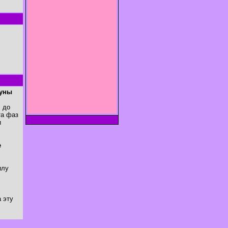
Луны
. до
та фаз
и
е
илу
 эту