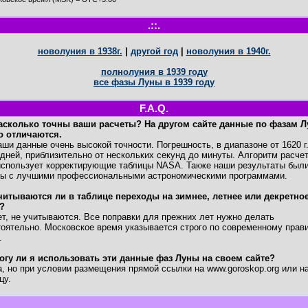
.::.
новолуния в 1938г.
|
другой год
|
новолуния в 1940г.
полнолуния в 1939 году
все фазы Луны в 1939 году
F.A.Q.
асколько точны ваши расчеты? На другом сайте данные по фазам 
о отличаются.
и данные очень высокой точности. Погрешность, в диапазоне от 1620 г
дней, приблизительно от нескольких секунд до минуты. Алгоритм расче
спользует корректирующие таблицы NASA. Также наши результаты был
ны с лучшими профессиональными астрономическими программами.
читываются ли в таблице переходы на зимнее, летнее или декретно
?
, не учитываются. Все поправки для прежних лет нужно делать
оятельно. Московское время указывается строго по современному прав
.
огу ли я использовать эти данные фаз Луны на своем сайте?
 но при условии размещения прямой ссылки на www.goroskop.org или на
цу.