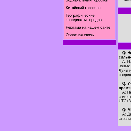
Зодиакальный гороскоп
Китайский гороскоп
Географические
координаты городов
Реклама на нашем сайте
Обратная связь
Q: Н
сильн
A: Наш
наших 
Луны и
свере
Q: У
время
A: Нет
самост
UTC+3
Q: М
A: Да,
страни