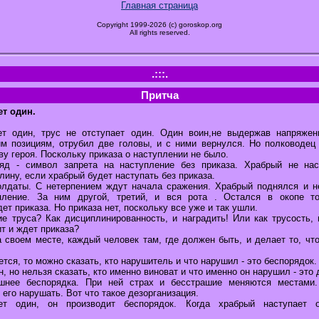
Главная страница
Copyright 1999-2026 (c) goroskop.org
All rights reserved.
.:::.
Притча
ет один.
ет один, трус не отступает один. Один воин,не выдержав напряжен
м позициям, отрубил две головы, и с ними вернулся. Но полководец
ву героя. Поскольку приказа о наступлении не было.
яд - символ запрета на наступление без приказа. Храбрый не нас
ину, если храбрый будет наступать без приказа.
олдаты. С нетерпением ждут начала сражения. Храбрый поднялся и н
пление. За ним другой, третий, и вся рота . Остался в окопе т
ет приказа. Но приказа нет, поскольку все уже и так ушли.
ие труса? Как дисциплинированность, и наградить! Или как трусость, 
ит и ждет приказа?
 своем месте, каждый человек там, где должен быть, и делает то, что
тся, то можно сказать, кто нарушитель и что нарушил - это беспорядок.
, но нельзя сказать, кто именно виноват и что именно он нарушил - это 
ашнее беспорядка. При ней страх и бесстрашие меняются местами
 его нарушать. Вот что такое дезорганизация.
ет один, он производит беспорядок. Когда храбрый наступает 