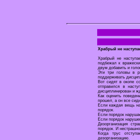
Храбрый не наступа
Храбрый не наступа
подбежал к вражески
двум добавить и голо
Эти три головы в р
поддерживать дисципл
Вот сидят в окопе с
отправился в насту
дисциплинирован и жд
Как оценить поведен
прошел, а он все сид
Если каждая вещь на
порядок.
Если порядок нарушае
Если порядок нарушен
Дезорганизация стр
порядок. И нестрашно
Когда трус отступа
дезорганизацию.