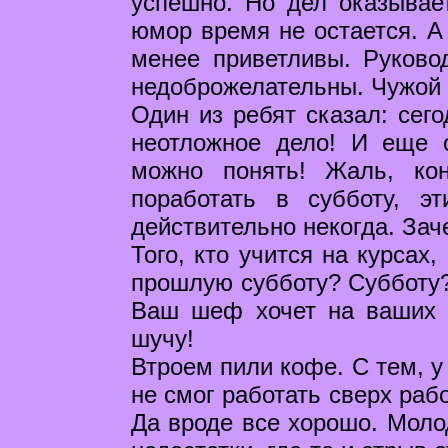
успешно. Но дел оказывае
юмор время не остается. А 
менее приветливы. Руково
недоброжелательны. Чужой у
Один из ребят сказал: сего
неотложное дело! И еще о
можно понять! Жаль, кон
поработать в субботу, э
действительно некогда. Зач
Того, кто учится на курсах
прошлую субботу? Субботу? 
Ваш шеф хочет на ваших п
шучу!
Втроем пили кофе. С тем, у
не смог работать сверх раб
Да вроде все хорошо. Молод