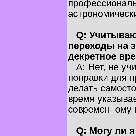
профессионал
астрономическ
Q: Учитываю
переходы на з
декретное вр
A: Нет, не уч
поправки для п
делать самосто
время указывае
современному 
Q: Могу ли 