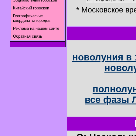
Зодиакальный гороскоп
* Московское вр
Китайский гороскоп
Географические
координаты городов
Реклама на нашем сайте
Обратная связь
новолуния в 
новолу
полнолун
все фазы Л