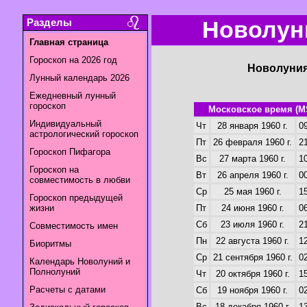
Разделы
Новолуни
Главная страница
Гороскоп на 2026 год
Новолуния
Лунный календарь 2026
Ежедневный лунный
гороскоп
Московское время (M
Индивидуальный
Чт
28 января 1960 г.
09
астрологический гороскоп
Пт
26 февраля 1960 г.
21
Гороскоп Пифагора
Вс
27 марта 1960 г.
10
Гороскоп на
Вт
26 апреля 1960 г.
00
совместимость в любви
Ср
25 мая 1960 г.
15
Гороскоп предыдущей
жизни
Пт
24 июня 1960 г.
06
Сб
23 июля 1960 г.
21
Совместимость имен
Пн
22 августа 1960 г.
12
Биоритмы
Ср
21 сентября 1960 г.
02
Календарь Новолуний и
Полнолуний
Чт
20 октября 1960 г.
15
Расчеты с датами
Сб
19 ноября 1960 г.
02
Вс
18 декабря 1960 г.
13