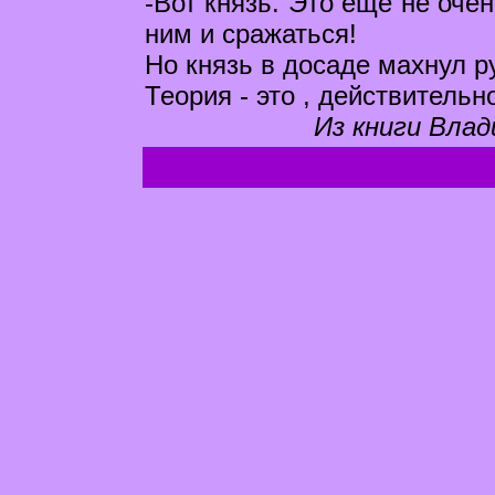
-Вот князь. Это еще не очен
ним и сражаться!
Но князь в досаде махнул р
Теория - это , действительно
Из книги Влад