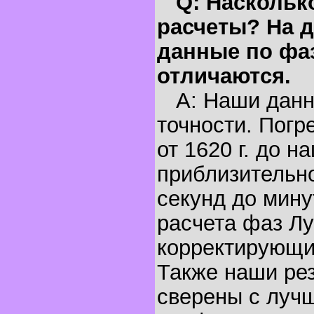
Q: Наскольк
расчеты? На д
данные по фа
отличаются.
A: Наши данн
точности. Погр
от 1620 г. до н
приблизительно
секунд до мину
расчета фаз Лу
корректирующи
Также наши ре
сверены с луч