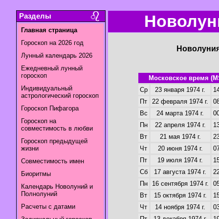
Разделы
Новолуни
Главная страница
Гороскоп на 2026 год
Новолуния
Лунный календарь 2026
Ежедневный лунный
гороскоп
Московское время (M
Индивидуальный
Ср
23 января 1974 г.
14
астрологический гороскоп
Пт
22 февраля 1974 г.
08
Гороскоп Пифагора
Вс
24 марта 1974 г.
00
Гороскоп на
Пн
22 апреля 1974 г.
13
совместимость в любви
Вт
21 мая 1974 г.
23
Гороскоп предыдущей
жизни
Чт
20 июня 1974 г.
07
Пт
19 июля 1974 г.
15
Совместимость имен
Сб
17 августа 1974 г.
22
Биоритмы
Пн
16 сентября 1974 г.
05
Календарь Новолуний и
Полнолуний
Вт
15 октября 1974 г.
15
Расчеты с датами
Чт
14 ноября 1974 г.
03
Пт
13 декабря 1974 г.
19