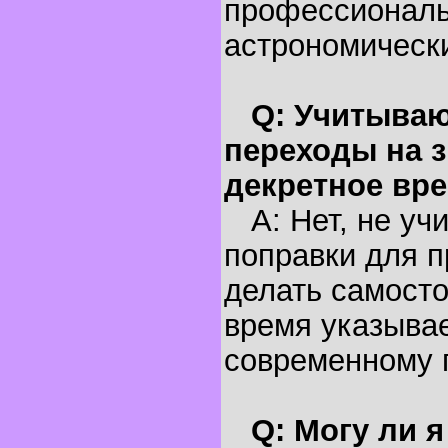
профессионал
астрономическ
Q: Учитываю
переходы на з
декретное вр
A: Нет, не уч
поправки для п
делать самосто
время указывае
современному 
Q: Могу ли 