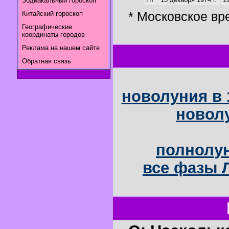
Зодиакальный гороскоп
* Московское вр
Китайский гороскоп
Географические
координаты городов
Реклама на нашем сайте
Обратная связь
новолуния в 
новолу
полнолун
все фазы Л