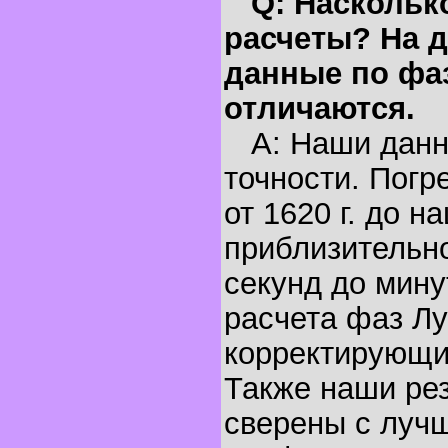
Q: Наскольк
расчеты? На д
данные по фа
отличаются.
A: Наши данн
точности. Погр
от 1620 г. до н
приблизительно
секунд до мину
расчета фаз Лу
корректирующи
Также наши ре
сверены с луч