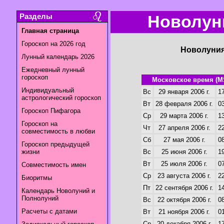
Разделы
Новолуни
Главная страница
Гороскоп на 2026 год
Новолуния
Лунный календарь 2026
Ежедневный лунный
гороскоп
Московское время (M
Индивидуальный
Вс
29 января 2006 г.
17
астрологический гороскоп
Вт
28 февраля 2006 г.
03
Гороскоп Пифагора
Ср
29 марта 2006 г.
13
Гороскоп на
Чт
27 апреля 2006 г.
22
совместимость в любви
Сб
27 мая 2006 г.
08
Гороскоп предыдущей
жизни
Вс
25 июня 2006 г.
19
Вт
25 июля 2006 г.
07
Совместимость имен
Ср
23 августа 2006 г.
22
Биоритмы
Пт
22 сентября 2006 г.
14
Календарь Новолуний и
Полнолуний
Вс
22 октября 2006 г.
08
Расчеты с датами
Вт
21 ноября 2006 г.
01
Ср
20 декабря 2006 г.
17