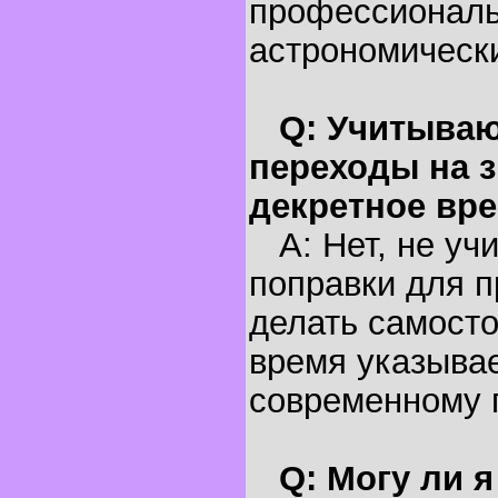
профессионал
астрономическ
Q: Учитываю
переходы на з
декретное вр
A: Нет, не уч
поправки для п
делать самосто
время указывае
современному 
Q: Могу ли 