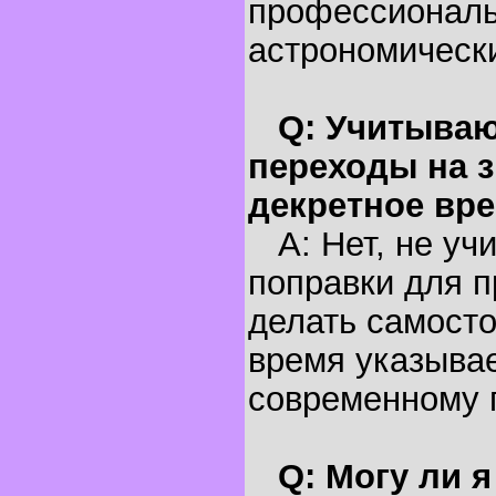
профессионал
астрономическ
Q: Учитываю
переходы на з
декретное вр
A: Нет, не уч
поправки для п
делать самосто
время указывае
современному 
Q: Могу ли 