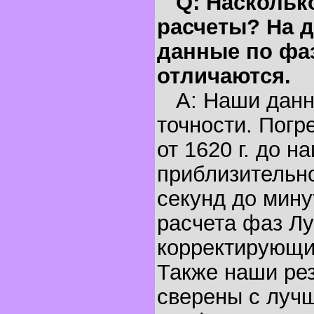
Q: Наскольк
расчеты? На д
данные по фа
отличаются.
A: Наши данн
точности. Погр
от 1620 г. до н
приблизительно
секунд до мину
расчета фаз Лу
корректирующи
Также наши ре
сверены с луч