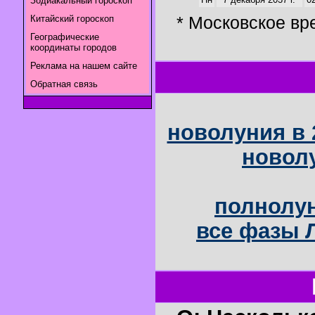
Зодиакальный гороскоп
* Московское вр
Китайский гороскоп
Географические
координаты городов
Реклама на нашем сайте
Обратная связь
новолуния в 
новолу
полнолун
все фазы Л