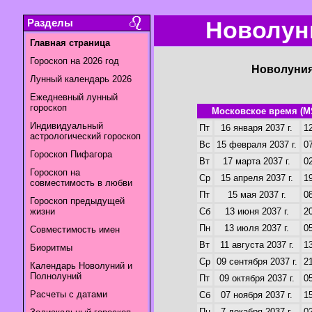
Разделы
Новолуни
Главная страница
Гороскоп на 2026 год
Новолуния
Лунный календарь 2026
Ежедневный лунный
гороскоп
Московское время (M
Индивидуальный
Пт
16 января 2037 г.
12
астрологический гороскоп
Вс
15 февраля 2037 г.
07
Гороскоп Пифагора
Вт
17 марта 2037 г.
02
Гороскоп на
Ср
15 апреля 2037 г.
19
совместимость в любви
Пт
15 мая 2037 г.
08
Гороскоп предыдущей
жизни
Сб
13 июня 2037 г.
20
Пн
13 июля 2037 г.
05
Совместимость имен
Вт
11 августа 2037 г.
13
Биоритмы
Ср
09 сентября 2037 г.
21
Календарь Новолуний и
Полнолуний
Пт
09 октября 2037 г.
05
Расчеты с датами
Сб
07 ноября 2037 г.
15
Пн
7 декабря 2037 г.
02