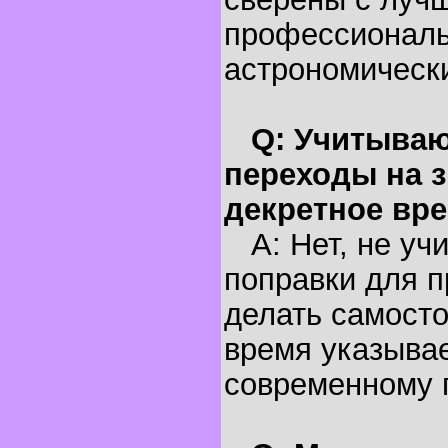
профессионал
астрономическ
Q: Учитываю
переходы на з
декретное вр
A: Нет, не уч
поправки для п
делать самосто
время указывае
современному 