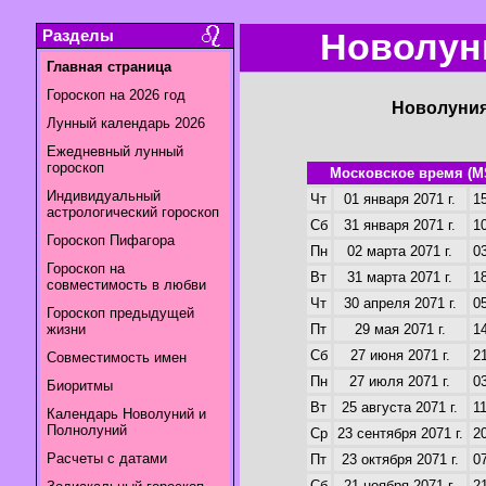
Разделы
Новолуни
Главная страница
Гороскоп на 2026 год
Новолуния
Лунный календарь 2026
Ежедневный лунный
гороскоп
Московское время (M
Индивидуальный
Чт
01 января 2071 г.
15
астрологический гороскоп
Сб
31 января 2071 г.
10
Гороскоп Пифагора
Пн
02 марта 2071 г.
03
Гороскоп на
Вт
31 марта 2071 г.
18
совместимость в любви
Чт
30 апреля 2071 г.
05
Гороскоп предыдущей
жизни
Пт
29 мая 2071 г.
14
Сб
27 июня 2071 г.
21
Совместимость имен
Пн
27 июля 2071 г.
03
Биоритмы
Вт
25 августа 2071 г.
11
Календарь Новолуний и
Полнолуний
Ср
23 сентября 2071 г.
20
Расчеты с датами
Пт
23 октября 2071 г.
07
Сб
21 ноября 2071 г.
21