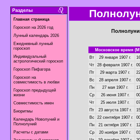
Разделы
Полнолун
Главная страница
Гороскоп на 2026 год
Полнолуния
Лунный календарь 2026
Ежедневный лунный
гороскоп
Московское время (M
Индивидуальный
Вт
29 января 1907 г.
16
астрологический гороскоп
Чт
28 февраля 1907 г.
09
Гороскоп Пифагора
Пт
29 марта 1907 г.
22
Гороскоп на
Вс
28 апреля 1907 г.
09
совместимость в любви
Пн
27 мая 1907 г.
17
Гороскоп предыдущей
жизни
Ср
26 июня 1907 г.
00
Чт
25 июля 1907 г.
07
Совместимость имен
Пт
23 августа 1907 г.
15
Биоритмы
Вс
22 сентября 1907 г.
00
Календарь Новолуний и
Полнолуний
Пн
21 октября 1907 г.
12
Расчеты с датами
Ср
20 ноября 1907 г.
03
Чт
19 декабря 1907 г.
20