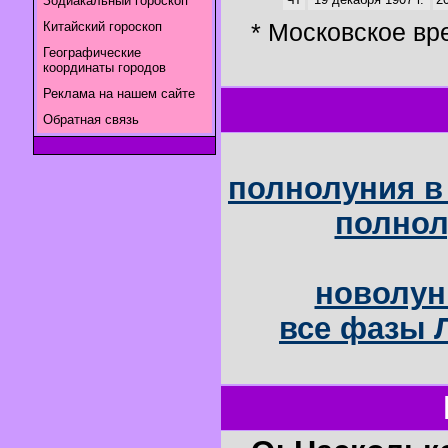
Зодиакальный гороскоп
* Московское вр
Китайский гороскоп
Географические
координаты городов
Реклама на нашем сайте
Обратная связь
полнолуния в 
полнол
новолун
все фазы Л