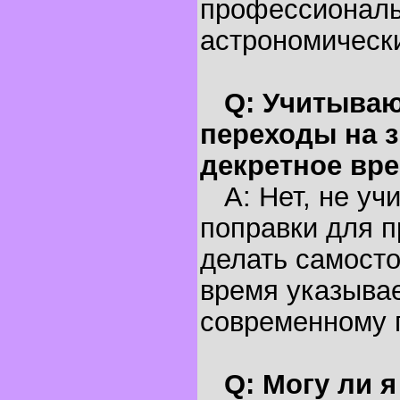
профессионал
астрономическ
Q: Учитываю
переходы на з
декретное вр
A: Нет, не уч
поправки для п
делать самосто
время указывае
современному 
Q: Могу ли 