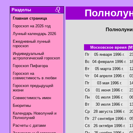
Разделы
Полнолун
Главная страница
Гороскоп на 2026 год
Полнолуния
Лунный календарь 2026
Ежедневный лунный
гороскоп
Московское время (M
Индивидуальный
Пт
05 января 1996 г.
23
астрологический гороскоп
Вс
04 февраля 1996 г.
18
Гороскоп Пифагора
Вт
05 марта 1996 г.
12
Гороскоп на
Чт
04 апреля 1996 г.
03
совместимость в любви
Пт
03 мая 1996 г.
14
Гороскоп предыдущей
жизни
Сб
01 июня 1996 г.
23
Пн
01 июля 1996 г.
06
Совместимость имен
Вт
30 июля 1996 г.
13
Биоритмы
Ср
28 августа 1996 г.
20
Календарь Новолуний и
Полнолуний
Пт
27 сентября 1996 г.
05
Расчеты с датами
Сб
26 октября 1996 г.
17
Пн
25 ноября 1996 г.
07