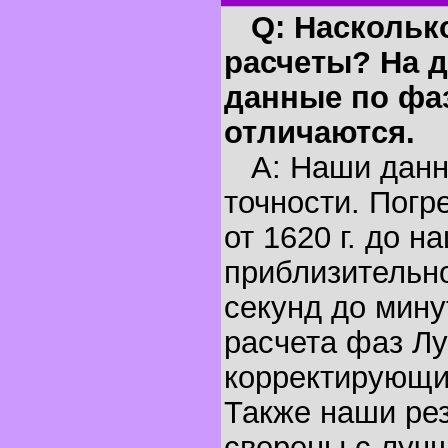
Q: Наскольк
расчеты? На д
данные по фа
отличаются.
A: Наши данн
точности. Погр
от 1620 г. до н
приблизительно
секунд до мину
расчета фаз Лу
корректирующи
Также наши ре
сверены с луч