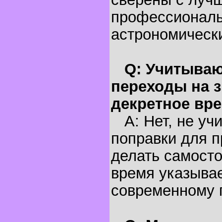
профессионал
астрономическ
Q: Учитываю
переходы на з
декретное вр
A: Нет, не уч
поправки для п
делать самосто
время указывае
современному 