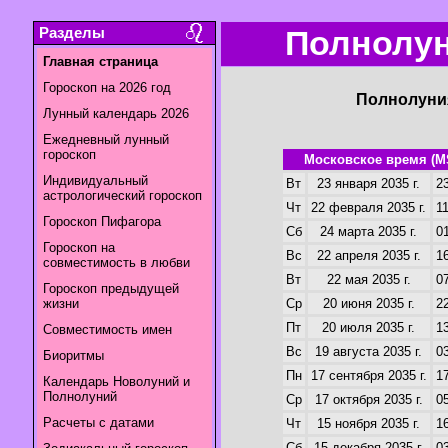
Разделы
Полнолун
Главная страница
Гороскоп на 2026 год
Полнолуния
Лунный календарь 2026
Ежедневный лунный
гороскоп
Московское время (M
Индивидуальный
Вт
23 января 2035 г.
23
астрологический гороскоп
Чт
22 февраля 2035 г.
11
Гороскоп Пифагора
Сб
24 марта 2035 г.
01
Гороскоп на
Вс
22 апреля 2035 г.
16
совместимость в любви
Вт
22 мая 2035 г.
07
Гороскоп предыдущей
жизни
Ср
20 июня 2035 г.
22
Пт
20 июля 2035 г.
13
Совместимость имен
Вс
19 августа 2035 г.
03
Биоритмы
Пн
17 сентября 2035 г.
17
Календарь Новолуний и
Полнолуний
Ср
17 октября 2035 г.
05
Расчеты с датами
Чт
15 ноября 2035 г.
16
Сб
15 декабря 2035 г.
03