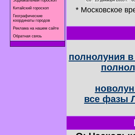
Зодиакальный гороскоп
* Московское вр
Китайский гороскоп
Географические
координаты городов
Реклама на нашем сайте
Обратная связь
полнолуния в 
полнол
новолун
все фазы Л