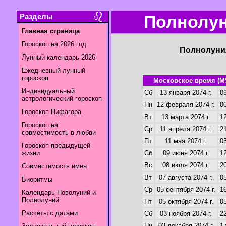
Разделы
Полнолун
Главная страница
Гороскоп на 2026 год
Полнолуния
Лунный календарь 2026
Ежедневный лунный
гороскоп
Московское время (M
Индивидуальный
Сб
13 января 2074 г.
09
астрологический гороскоп
Пн
12 февраля 2074 г.
00
Гороскоп Пифагора
Вт
13 марта 2074 г.
12
Гороскоп на
Ср
11 апреля 2074 г.
21
совместимость в любви
Пт
11 мая 2074 г.
05
Гороскоп предыдущей
жизни
Сб
09 июня 2074 г.
12
Вс
08 июля 2074 г.
20
Совместимость имен
Вт
07 августа 2074 г.
05
Биоритмы
Ср
05 сентября 2074 г.
16
Календарь Новолуний и
Полнолуний
Пт
05 октября 2074 г.
05
Расчеты с датами
Сб
03 ноября 2074 г.
22
Пн
03 декабря 2074 г.
17