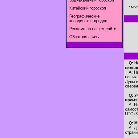
Зодиакальный гороскоп
* Мос
Китайский гороскоп
Географические
координаты городов
Реклама на нашем сайте
Обратная связь
Q: Н
сильн
A: Наш
наших 
Луны и
свере
Q: У
время
A: Нет
самост
UTC+3
Q: М
A: Да,
страни