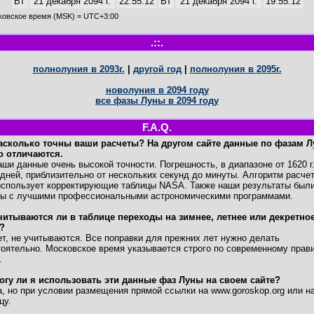
Вт
21 декабря 2094 г.
22:55:12
Вт
21 декабря 2094 г.
19:55:12
ковское время (MSK) = UTC+3:00
.::.
полнолуния в 2093г.
|
другой год
|
полнолуния в 2095г.
новолуния в 2094 году
все фазы Луны в 2094 году
F.A.Q.
асколько точны ваши расчеты? На другом сайте данные по фазам 
о отличаются.
и данные очень высокой точности. Погрешность, в диапазоне от 1620 г
дней, приблизительно от нескольких секунд до минуты. Алгоритм расче
спользует корректирующие таблицы NASA. Также наши результаты был
ны с лучшими профессиональными астрономическими программами.
читываются ли в таблице переходы на зимнее, летнее или декретно
?
, не учитываются. Все поправки для прежних лет нужно делать
оятельно. Московское время указывается строго по современному прав
.
огу ли я использовать эти данные фаз Луны на своем сайте?
 но при условии размещения прямой ссылки на www.goroskop.org или на
цу.