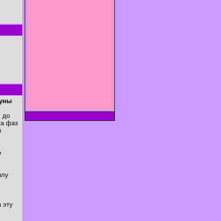
Луны
. до
та фаз
и
е
илу
 эту