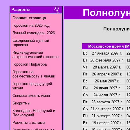
Разделы
Полнолун
Главная страница
Гороскоп на 2026 год
Полнолуния
Лунный календарь 2026
Ежедневный лунный
гороскоп
Московское время (M
Индивидуальный
Вс
27 января 2097 г.
22
астрологический гороскоп
Вт
26 февраля 2097 г.
11
Гороскоп Пифагора
Чт
28 марта 2097 г.
00
Гороскоп на
Пт
26 апреля 2097 г.
15
совместимость в любви
Вс
26 мая 2097 г.
06
Гороскоп предыдущей
жизни
Пн
24 июня 2097 г.
22
Ср
24 июля 2097 г.
12
Совместимость имен
Пт
23 августа 2097 г.
02
Биоритмы
Сб
21 сентября 2097 г.
15
Календарь Новолуний и
Полнолуний
Пн
21 октября 2097 г.
04
Расчеты с датами
Вт
19 ноября 2097 г.
16
Чт
19 декабря 2097 г.
03