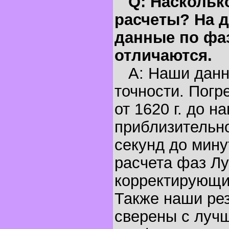
Q: Наскольк
расчеты? На д
данные по фа
отличаются.
A: Наши данн
точности. Погр
от 1620 г. до н
приблизительно
секунд до мину
расчета фаз Лу
корректирующи
Также наши ре
сверены с луч