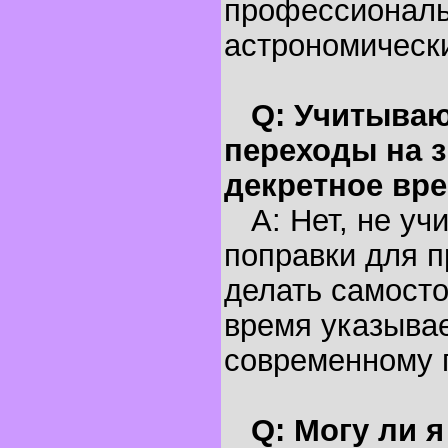
профессионал
астрономическ
Q: Учитываю
переходы на з
декретное вр
A: Нет, не уч
поправки для п
делать самосто
время указывае
современному 
Q: Могу ли 