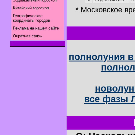
Зодиакальный гороскоп
* Московское вр
Китайский гороскоп
Географические
координаты городов
Реклама на нашем сайте
Обратная связь
полнолуния в 
полнол
новолун
все фазы Л