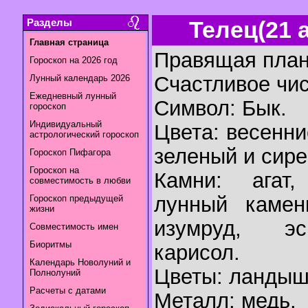
Разделы
Телец(21 а
Главная страница
Правящая план
Гороскоп на 2026 год
Счастливое числ
Лунный календарь 2026
Ежедневный лунный
Символ: Бык.
гороскоп
Индивидуальный
Цвета: весенни
астрологический гороскоп
зеленый и сир
Гороскоп Пифагора
Гороскоп на
Камни: агат,
совместимость в любви
лунный камен
Гороскоп предыдущей
жизни
изумруд, эс
Совместимость имен
Биоритмы
карисол.
Календарь Новолуний и
Цветы: ландыш
Полнолуний
Расчеты с датами
Металл: медь.