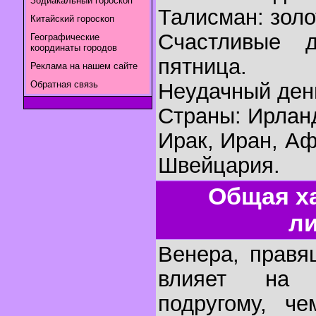
Зодиакальный гороскоп
Талисман: золо
Китайский гороскоп
Счастливые д
Географические
координаты городов
пятница.
Реклама на нашем сайте
Обратная связь
Неудачный день
Страны: Ирлан
Ирак, Иран, Аф
Швейцария.
Общая х
л
Венера, правя
влияет на 
подругому, ч