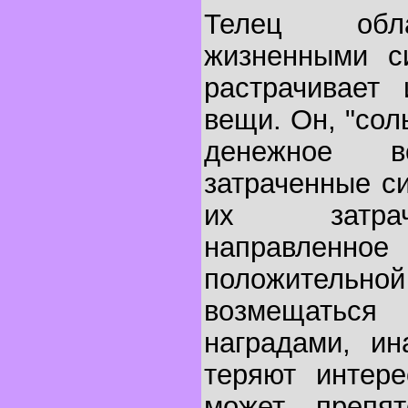
Телец обл
жизненными с
растрачивает 
вещи. Он, "сол
денежное в
затраченные с
их затрач
направленн
положитель
возмещать
наградами, ин
теряют интере
может препят