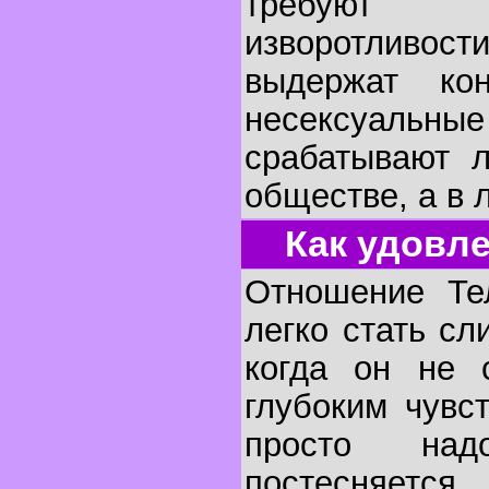
требуют 
изворотливо
выдержат кон
несексуальн
срабатывают 
обществе, а в 
Как удовл
Отношение Те
легко стать с
когда он не 
глубоким чувс
просто над
постесняетс