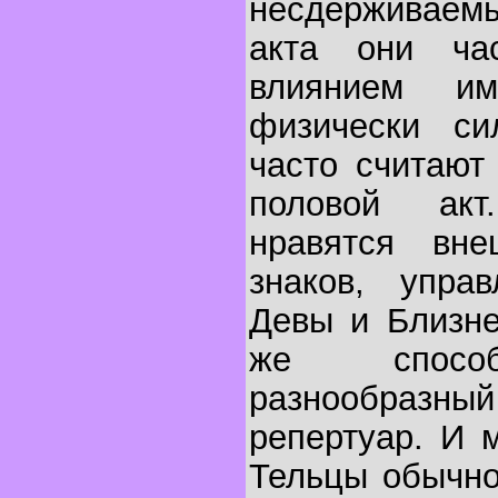
несдерживаемы
акта они ча
влиянием и
физически си
часто считают
половой ак
нравятся вн
знаков, упра
Девы и Близне
же способ
разнообраз
репертуар. И 
Тельцы обычно