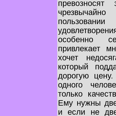
превозносят 
чрезвычай
пользовани
удовлетворе
особенно се
привлекает мн
хочет недосяг
который подд
дорогую цену.
одного челов
только качест
Ему нужны две
и если не дв