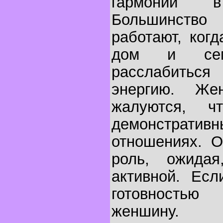
гармонии 
Большинств
работают, ког
дом и сем
расслабитьс
энергию. Же
жалуются, 
демонстрат
отношениях. О
роль, ожида
активной. Есл
готовность
женшину.