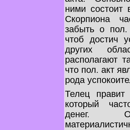
ними состоит 
Скорпиона ча
забыть о пол.
чтоб достич у
других обл
располагают т
что пол. акт яв
рода успокоите
Телец правит 
который час
денег. О
материали