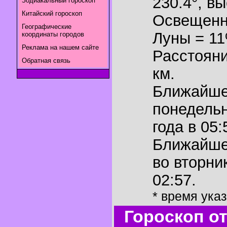
230.4°
,
вы
Зодиакальный гороскоп
Китайский гороскоп
Освещенн
Географические
Луны = 1
координаты городов
Реклама на нашем сайте
Расстояни
Обратная связь
км.
Ближайш
понедельн
года в 05:
Ближайш
во вторни
02:57.
* время ука
Гороскоп о