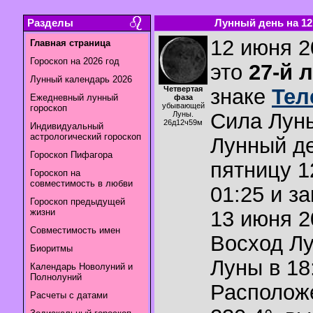
Разделы
Лунный день на 12.
12 июня 2
Главная страница
Гороскоп на 2026 год
это
27-й 
Лунный календарь 2026
Четвертая
знаке
Тел
Ежедневный лунный
фаза
убывающей
гороскоп
Сила Лун
Луны.
26д12ч59м
Индивидуальный
астрологический гороскоп
Лунный де
Гороскоп Пифагора
пятницу 1
Гороскоп на
совместимость в любви
01:25 и з
Гороскоп предыдущей
жизни
13 июня 2
Совместимость имен
Восход Л
Биоритмы
Луны в
18
Календарь Новолуний и
Полнолуний
Располож
Расчеты с датами