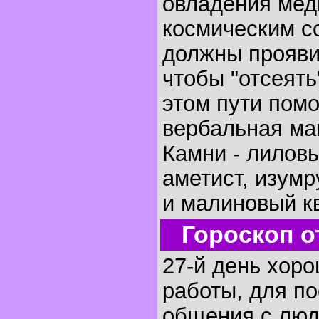
овладения мед
космическим с
должны прояви
чтобы "отсеять
этом пути помо
вербальная маг
Камни - лилов
аметист, изумр
и малиновый кв
Гороскоп о
27-й день хор
работы, для по
общения с люд