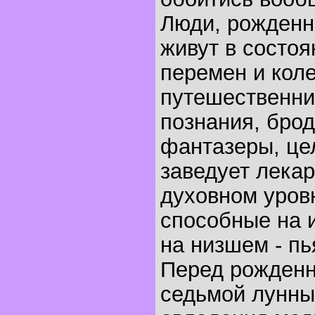
Люди, рожденны
живут в состо
перемен и кол
путешественни
познания, брод
фантазеры, це
заведует лека
духовном уровн
способные на 
на низшем - п
Перед рожденн
седьмой лунны