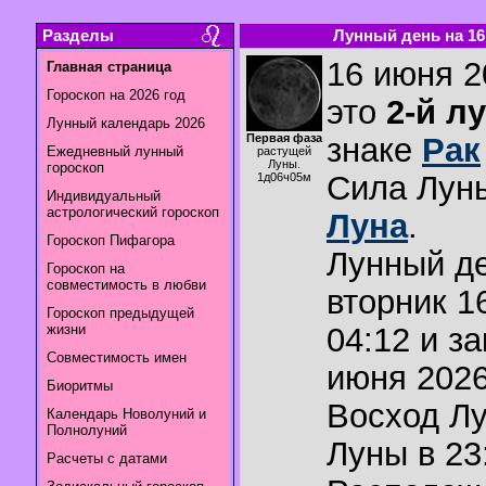
Разделы
Лунный день на 16.
16 июня 2
Главная страница
Гороскоп на 2026 год
это
2-й л
Лунный календарь 2026
Первая фаза
знаке
Рак
Ежедневный лунный
растущей
Луны.
гороскоп
Сила Лун
1д06ч05м
Индивидуальный
астрологический гороскоп
Луна
.
Гороскоп Пифагора
Лунный де
Гороскоп на
совместимость в любви
вторник 1
Гороскоп предыдущей
жизни
04:12 и з
Совместимость имен
июня 2026
Биоритмы
Восход Л
Календарь Новолуний и
Полнолуний
Луны в
23
Расчеты с датами