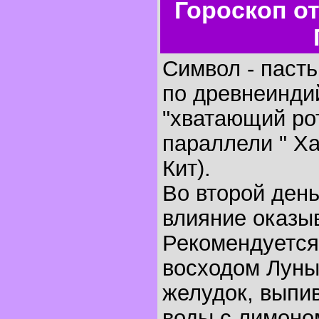
Гороскоп о
Символ - пасть,
по древнеинди
"хватающий ро
параллели " Х
Кит).
Во второй ден
влияние оказыв
Рекомендуется
восходом Луны
желудок, выпи
воды с лимоном