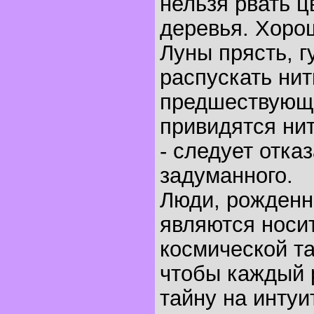
нельзя рвать ц
деревья. Хоро
Луны прясть, г
распускать нит
предшествующ
привидятся ни
- следует отказ
задуманного.
Люди, рожденны
являются носи
космической т
чтобы каждый р
тайну на интуи