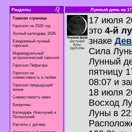
Разделы
Лунный день на 17.
17 июля 2
Главная страница
Гороскоп на 2026 год
это
4-й л
Лунный календарь 2026
Первая фаза
знаке
Дев
Ежедневный лунный
растущей
Луны.
гороскоп
Сила Лун
2д23ч16м
Индивидуальный
астрологический гороскоп
Лунный де
Гороскоп Пифагора
пятницу 1
Гороскоп на
совместимость в любви
08:07 и з
Гороскоп предыдущей
жизни
18 июля 2
Совместимость имен
Восход Л
Биоритмы
Луны в
22
Календарь Новолуний и
Полнолуний
Располож
Расчеты с датами