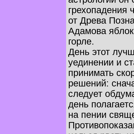
грехопадения 
от Древа Позна
Адамова яблок
горле.
День этот лучш
уединении и ст
принимать ско
решений: снача
следует обдума
день полагаетс
на пении свящ
Противопоказа