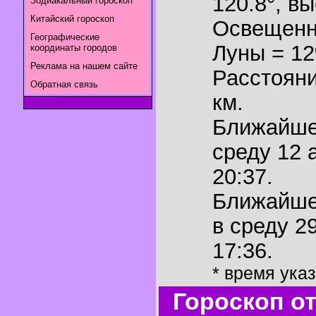
120.8°
,
вы
Зодиакальный гороскоп
Китайский гороскоп
Освещенн
Географические
Луны = 1
координаты городов
Реклама на нашем сайте
Расстояни
Обратная связь
км.
Ближайш
среду 12 
20:37.
Ближайш
в среду 2
17:36.
* время ука
Гороскоп о