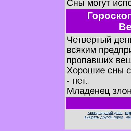
Сны могут исп
Гороско
Ве
Четвертый день
всяким предпр
пропавших вещ
Хорошие сны с
- нет.
Младенец злон
<предыдущий день
гор
выбрать другой город
на