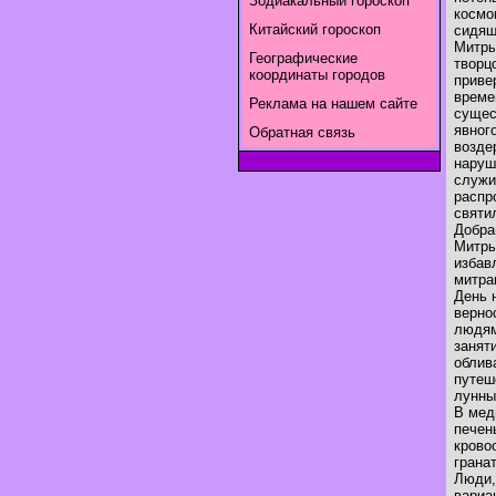
Зодиакальный гороскоп
космо
Китайский гороскоп
сидящ
Митры
Географические
творц
координаты городов
приве
време
Реклама на нашем сайте
сущес
явног
Обратная связь
возде
наруш
служи
распр
святи
Добра
Митры
избав
митра
День 
верно
людям
занят
облив
путеш
лунны
В мед
печен
крово
грана
Люди,
вариа