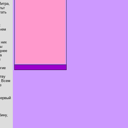
Митра,
льт
тать
х
ичем
 них
ры
днее
а
л
огие
тву
. Всем
е
первый
бину,