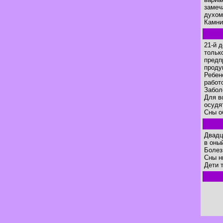
замеч
духом
Камни
21-й 
тольк
предп
проду
Ребен
работ
Забол
Для в
осудя
Сны о
Двадц
в оны
Болез
Сны н
Дети 