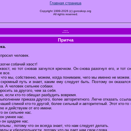
Главная страница
Copyright 1999-2026 (c) goroskop.org
All rights reserved.
.:::.
Притча
ка.
спросил человек.
азогни собачий хвост!
хвост, но тот сновав загнулся крючком. Он снова разогнул его, и тот с
е все.
 что мы, собственно, можем, когда понимаем, чего мы именно не можем.
 скромный путь и знает, каким ему следует быть. Поэтому он оказался
а. А человек сильнее собаки.
росить за другого, чем за себя.
но, если кто-то обещал разбудить вовремя.
выполнении приказа другого, более авторитетного. Легче отказать ссылая
нашей спиной кто-то другой, более сильный и авторитетный. Этот кто-то 
ю и действуем от его имени.
о он сильнее нас.
он умнее нас.
 он щедрее нас.
льны , потому что он всегда знает, что нам следует делать.
вды и убедительности, потому что он дает нам свои слова.