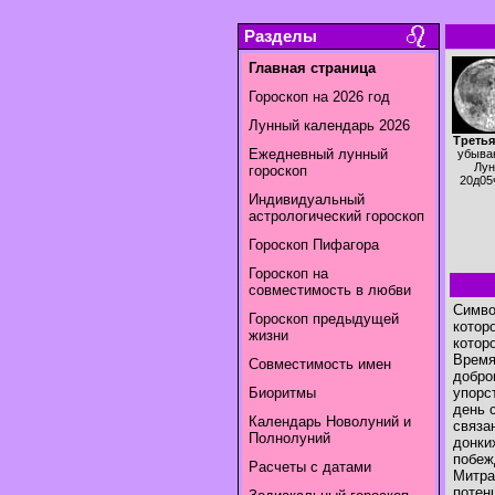
Разделы
Главная страница
Гороскоп на 2026 год
Лунный календарь 2026
Третья
Ежедневный лунный
убыва
Лун
гороскоп
20д05
Индивидуальный
астрологический гороскоп
Гороскоп Пифагора
Гороскоп на
совместимость в любви
Симво
Гороскоп предыдущей
котор
жизни
котор
Время
Совместимость имен
добро
Биоритмы
упорс
день 
Календарь Новолуний и
связа
Полнолуний
донки
побеж
Расчеты с датами
Митра
потен