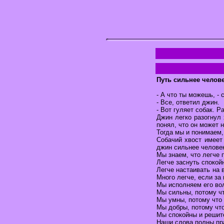
Путь сильнее челове
- А что ты можешь, - 
- Все, ответил джин.
- Вот гуляет собак. Р
Джин легко разогнул 
понял, что он может н
Тогда мы и понимаем,
Собачий хвост имеет
джин сильнее человек
Мы знаем, что легче п
Легче заснуть спокой
Легче настаивать на 
Много легче, если за 
Мы исполняем его вол
Мы сильны, потому чт
Мы умны, потому что 
Мы добры, потому что
Мы спокойны и решите
Наши слова полны пра