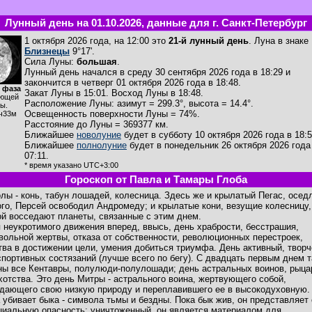
Лунный день на 01.10.2026, данные для г. Санкт-Петербург
1 октября 2026 года, на 12:00 это
21-й лунный день
. Луна в знаке
Близнецы
9°17'.
Сила Луны:
большая
.
Лунный день начался в среду 30 сентября 2026 года в 18:29 и
закончится в четверг 01 октября 2026 года в 18:48.
 фаза
Закат Луны в
15:01
. Восход Луны в
18:48
.
ющей
Расположение Луны
:
азимут = 299.3°
,
высота = 14.4°
.
ы.
Освещенность поверхности Луны = 74%.
ч33м
Расстояние до Луны = 369377 км.
Ближайшее
новолуние
будет в субботу 10 октября 2026 года в 18:5
Ближайшее
полнолуние
будет в понедельник 26 октября 2026 года
07:11.
* время указано UTC+3:00
Гороскоп от Павла и Тамары Глоба
лы - конь, табун лошадей, колесница. Здесь же и крылатый Пегас, осед
ого, Персей освободил Андромеду; и крылатые кони, везущие колесницу,
ой восседают планеты, связанные с этим днем.
 неукротимого движения вперед, ввысь, день храбрости, бесстрашия,
вольной жертвы, отказа от собственности, революционных перестроек,
тва в достижении цели, умения добиться триумфа. День активный, творч
спортивных состязаний (лучше всего по бегу). С двадцать первым днем 
ны все Кентавры, полулюди-полулошади; день астральных воинов, рыца
хотства. Это день Митры - астрального воина, жертвующего собой,
дающего свою низкую природу и переплавившего ее в высокодуховную.
 убивает быка - символа тьмы и бездны. Пока бык жив, он представляет
циальную опасность; уничтоженный, он является материалом для