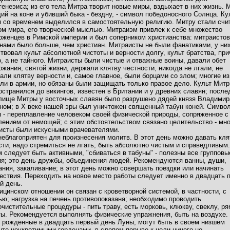
генеэиса; из его тела Митра творит новые миры, вздыхает в них жизнь. 
ий на коне и убивший быка - бездну, - символ победоносного Солнца. Ку
 со временем выделился в самостоятельную религию. Митру стали счи
ом мира, его творческой мыслью. Митраиэм привлек к себе множество
рженцев в Римской империи и был соперником христианства: митраистов
нами было больше, чем христиан. Митраисты не были фанатиками, у ни
твовал культ абсолютной чистоты и верности долгу, культ братства, пр
о, а не тайного. Митраисты были чистые и отважные воины, давали обет
ржания, святой жизни, держали клятву честности, никогда не лгали, не
али клятву верности и, самое главное, были борцами со злом; многие из
ли в армии, но обязаны были защищать только правое дело. Культ Мит
остранился до викингов, известен в Британии и у древних славян; после
лище Митры у восточных славян было разрушено дядей князя Владимир
ном; в Х веке нашей эры был уничтожен священный табун коней. Симво
 - переплавление человеком своей физической природы, сопряженное с
лением от немощей; с этим обстоятельством связано целительство - мн
исты были искусными врачевателями.
неблагоприятен для произнесения молитв. В этот день можно давать кля
сти, надо стремиться не лгать, быть абсолютно чистым и справедливым
 следует быть активными, "сбиваться в табуны" - полезны все групповы
ия; это день дружбы, объединения людей. Рекомендуются ванны, души,
ания, закаливание; в этот день можно совершать поездки или начинать
ествия. Переходить на новое место работы следует именно в двадцать 
й день.
ицинском отношении он связан с кроветворной системой, в частности, с
ью; нагрузка на печень противопоказана; необходимо проводить
очистительные процедуры - пить траву, есть морковь, клюкву, свеклу, ря
ты. Рекомендуется выполнять физические упражнения, быть на воздухе.
 рожденные в двадцать первый день Луны, могут быть в своем низшем
нте неукротимыми гордецами, в слепом порыве к цели ничего не