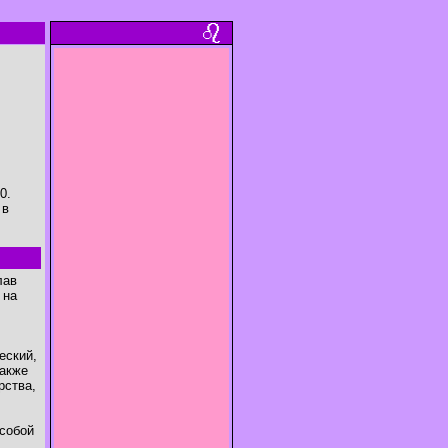
0.
 в
лав
 на
еский,
также
рства,
 собой