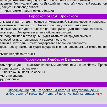
ающими, "топчущими" других Высший тип - чистый и честный рыцарь, с
, защитник справедливости.
 - пирит, циркон, авантюрин, обсидиан.
Гороскоп от С.А. Вронского
день благоприятен для поездок и путешествий, командировок и переезда,
о наземным транспортом. Также хорош он для купли-продажи,
ринимательской деятельности на грани риска, для торговли, заготовки
ктов впрок. Это день веселья в обществе людей.
ок, родившийся в этот день, будет отличаться трудолюбием и
оспособностью, терпением и сдержанностью.
евший в этот день может подвергаться большой опасности.
оров, преступников он будет неудачным и несчастливым: их скоро обнар
т.
бычно недействительны.
Гороскоп по Альберту Великому
ать первый день - счастлив ко всяким увеселениям и к хозяйству. Проп
й день скоро отыскивается.
ни приключившиеся не опасны.
ичего не значат.
трудолюбивы.
<предыдущий день
гороскоп на сегодня
следующий день>
выбрать другой город
найти другой день
лунный календарь
NEW