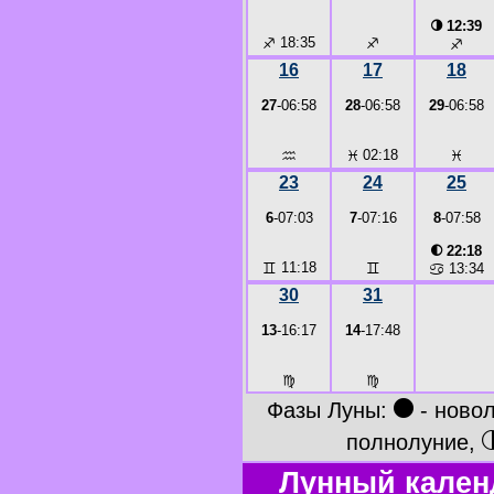
◑
12:39
♐
18:35
♐
♐
16
17
18
27
-06:58
28
-06:58
29
-06:58
♒
♓
02:18
♓
23
24
25
6
-07:03
7
-07:16
8
-07:58
◐
22:18
♊
11:18
♊
♋
13:34
30
31
13
-16:17
14
-17:48
♍
♍
●
Фазы Луны:
- ново
полнолуние,
Лунный кален