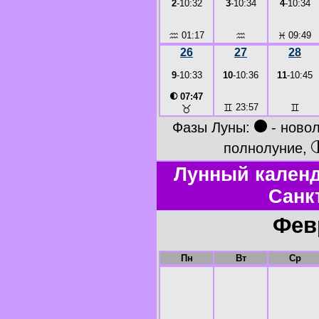
2
-10:32
3
-10:34
4
-10:34
♒
01:17
♒
♓
09:49
26
27
28
9
-10:33
10
-10:36
11
-10:45
◐
07:47
♊
23:57
♊
♉
●
Фазы Луны:
- ново
полнолуние,
Лунный календ
Санк
Фев
Пн
Вт
Ср