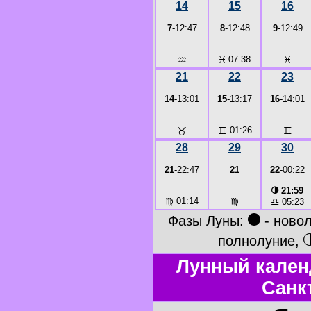
14
15
16
7
-12:47
8
-12:48
9
-12:49
♒
♓
07:38
♓
21
22
23
14
-13:01
15
-13:17
16
-14:01
♉
♊
01:26
♊
28
29
30
21
-22:47
21
22
-00:22
◑
21:59
♍
01:14
♍
♎
05:23
●
Фазы Луны:
- ново
полнолуние,
Лунный кален
Санк