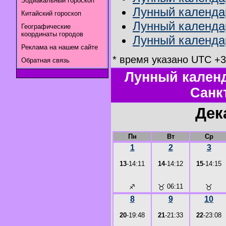
Зодиакальный гороскоп
Лунный календа
Китайский гороскоп
Лунный календар
Географические
координаты городов
Лунный календар
Реклама на нашем сайте
* время указано UTC +3
Обратная связь
Лунный календ
Санк
Дек
Пн
Вт
Ср
1
2
3
13
-14:11
14
-14:12
15
-14:15
♐
♉
06:11
♉
8
9
10
20
-19:48
21
-21:33
22
-23:08