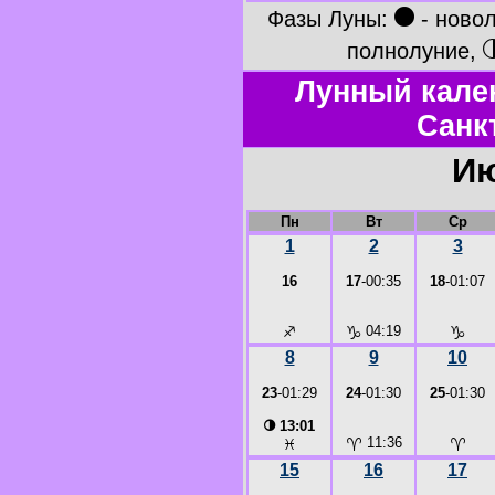
●
Фазы Луны:
- ново
полнолуние,
Лунный кале
Санк
Ию
Пн
Вт
Ср
1
2
3
16
17
-00:35
18
-01:07
♐
♑
04:19
♑
8
9
10
23
-01:29
24
-01:30
25
-01:30
◑
13:01
♈
11:36
♈
♓
15
16
17