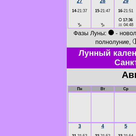
27
28
29
14
-21:37
15
-21:47
16
-21:51
○
17:36
♑
♑
♒
04:48
●
Фазы Луны:
- ново
полнолуние,
Лунный кален
Санк
Ав
Пн
Вт
Ср
3
4
5
21
-21:52
22
-21:52
23
-21:54