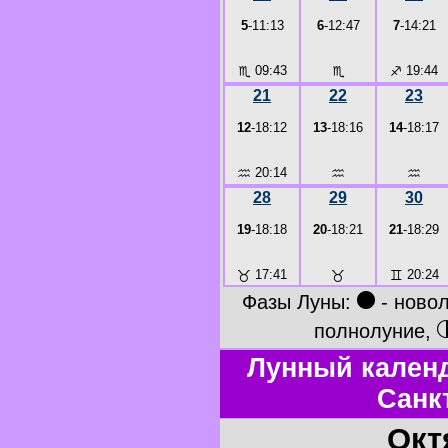
5
-11:13
6
-12:47
7
-14:21
♏
09:43
♏
♐
19:44
21
22
23
12
-18:12
13
-18:16
14
-18:17
♒
20:14
♒
♒
28
29
30
19
-18:18
20
-18:21
21
-18:29
♉
17:41
♉
♊
20:24
●
Фазы Луны:
- ново
полнолуние,
Лунный календ
Санк
Окт