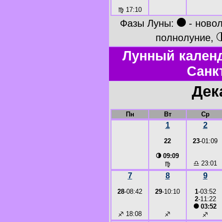
♍
17:10
●
Фазы Луны:
- ново
полнолуние,
Лунный календ
Санк
Дек
Пн
Вт
Ср
1
2
22
23
-01:09
◑
09:09
♎
23:01
♍
7
8
9
28
-08:42
29
-10:10
1
-03:52
2
-11:22
●
03:52
♐
18:08
♐
♐