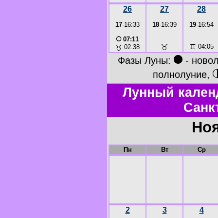
26
27
28
17
-16:33
18
-16:39
19
-16:54
○
07:11
♉
♊
04:05
♉
02:38
●
Фазы Луны:
- ново
полнолуние,
Лунный кален
Санк
Ноя
Пн
Вт
Ср
2
3
4