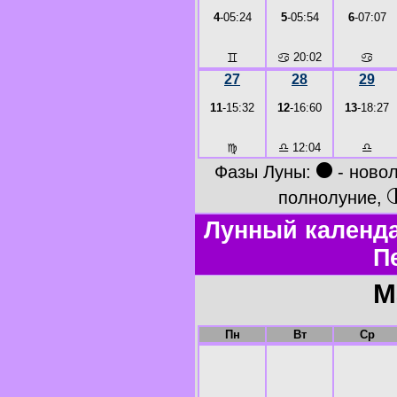
4
-05:24
5
-05:54
6
-07:07
♊
♋
20:02
♋
27
28
29
11
-15:32
12
-16:60
13
-18:27
♍
♎
12:04
♎
●
Фазы Луны:
- ново
полнолуние,
Лунный календа
П
М
Пн
Вт
Ср