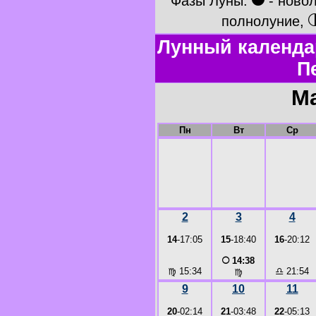
●
Фазы Луны:
- ново
полнолуние,
Лунный календар
П
Ма
Пн
Вт
Ср
2
3
4
14
-17:05
15
-18:40
16
-20:12
○
14:38
♍
15:34
♎
21:54
♍
9
10
11
20
-02:14
21
-03:48
22
-05:13