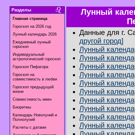
Разделы
Лунный кален
Главная страница
П
Гороскоп на 2026 год
Данные для г. С
Лунный календарь 2026
другой город]
Ежедневный лунный
гороскоп
Лунный календар
Индивидуальный
Лунный календар
астрологический гороскоп
Лунный календа
Гороскоп Пифагора
Лунный календар
Гороскоп на
совместимость в любви
Лунный календар
Гороскоп предыдущей
Лунный календа
жизни
Лунный календа
Совместимость имен
Лунный календа
Биоритмы
Календарь Новолуний и
Лунный календар
Полнолуний
Лунный календа
Расчеты с датами
Лунный календар