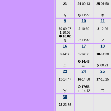
23
24
-00:13
25
-01:50
♌
♍
11:27
♍
9
10
11
30
-09:27
2
-10:60
3
-12:26
1
-10:02
●
10:02
♐
11:37
♐
♏
16
17
18
8
-14:36
9
-14:38
10
-14:38
◐
14:48
♒
♓
00:21
♒
23
24
25
15
-14:47
16
-14:58
17
-15:25
○
17:53
♉
♊
♊
14:12
30
22
-23:35