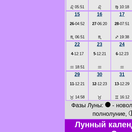
♌
05:51
♌
♍
10:18
15
16
17
26
-04:52
27
-06:20
28
-07:51
♏
06:51
♏
♐
19:38
22
23
24
4
-12:17
5
-12:21
6
-12:23
♒
18:51
♒
♒
29
30
31
11
-12:21
12
-12:23
13
-12:29
♉
14:58
♉
♊
16:12
●
Фазы Луны:
- ново
полнолуние,
Лунный кален