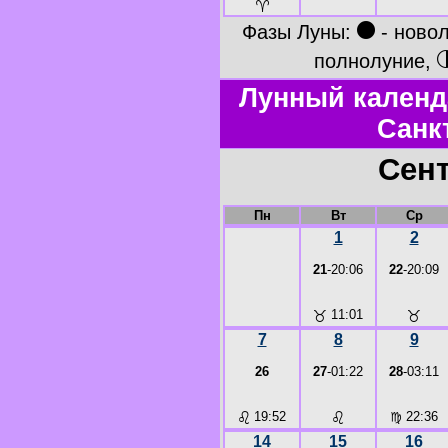
♈
●
Фазы Луны:
- ново
полнолуние,
Лунный календ
Санк
Сент
Пн
Вт
Ср
1
2
21
-20:06
22
-20:09
♉
11:01
♉
7
8
9
26
27
-01:22
28
-03:11
♌
19:52
♌
♍
22:36
14
15
16