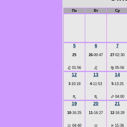
Пн
Вт
Ср
5
6
7
25
26
-00:47
27
-02:30
♌
01:56
♌
♍
05:56
12
13
14
3
-10:18
4
-11:53
5
-13:25
♏
♏
♐
04:00
19
20
21
10
-16:25
11
-16:27
12
-16:28
♒
04:40
♒
♓
15:36