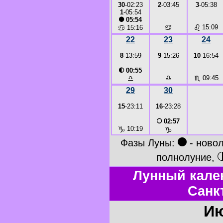
30
-02:23
2
-03:45
3
-05:38
1
-05:54
●
05:54
♋
♌
15:09
♋
15:16
22
23
24
8
-13:59
9
-15:26
10
-16:54
◐
00:55
♎
♏
09:45
♎
29
30
15
-23:11
16
-23:28
○
02:57
♑
10:19
♑
●
Фазы Луны:
- ново
полнолуние,
Лунный кале
Санк
Ию