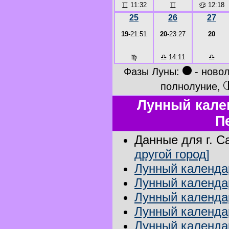
♊
11:32
♊
♋
12:18
25
26
27
19
-21:51
20
-23:27
20
♍
♎
14:11
♎
●
Фазы Луны:
- ново
полнолуние,
Лунный кален
П
Данные для г. С
другой город]
Лунный календар
Лунный календар
Лунный календа
Лунный календар
Лунный календар