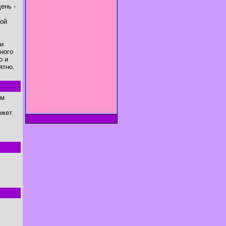
ень -
ной
ни
ного
о и
ятно.
им
ожет