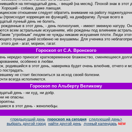
снившийся на пятнадцатый день, - вещий (на месяц). Плохой знак в этот д
. Хороший - собака, даже лающая.
ицинском отношении следует обратить внимание на работу поджелудоч
ы (происходит коррекция ее функций), на диафрагму. Лучше всего в
дцатый лунный день не болеть.
 рожденные в этот день, - день полнолуния, - имеют змеиную натуру. О
ются всем астральным искушениям, ибо рождены под влиянием астраль
 Таким "утробным" людям не чужды никакие искушения плоти. Люди этог
ющего лунных дней особенно не внушаемы. Для ученика это неблагопри
этого дня - агат, морион, гагат.
Гороскоп от С.А. Вронского
день нередко приносит кратковременное блаженство, сменяющееся долг
арованием, особенно в любви.
ок, родившийся в этот день, наверняка будет очень влюбчив, отчего и м
о пострадать.
евшему не стоит беспокоиться за исход своей болезни.
очти всегда исполняются.
Гороскоп по Альберту Великому
дцатый день - ни худ, ни добр.
ни не опасны.
ероятны.
шиеся в этот день - женолюбцы.
<предыдущий день
гороскоп на сегодня
следующий день>
выбрать другой город
найти другой день
лунный календарь
NEW