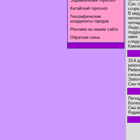
Зодиакальный гороскоп
Сон, 
Китайский гороскоп
ссора
В мед
Географические
желез
координаты городов
пятна
Люди,
Реклама на нашем сайте
подда
змея.
Обратная связь
следу
Камни 
15-й 
разоч
Ребен
сильн
Забол
Сны п
Пятна
Болез
Сны в
Родив