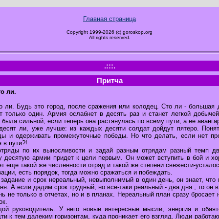
Главная страница
Copyright 1999-2026 (c) goroskop.org
All rights reserved.
.:::.
Притча
о ли.
о ли. Будь это город, после сражения или колодец. Сто ли - большая 
т только один. Армия ослабнет в десять раз и станет легкой добычей
 была сильной, если теперь она растянулась по всему пути, а ее аванга
десят ли, уже лучше: из каждых десяти солдат дойдут пятеро. Понят
ды и одерживать промежуточные победы. Но что делать, если нет пр
 в пути?!
отряды по их выносливости и задай разным отрядам разный темп дв
у десятую армии придет к цели первым. Он может вступить в бой и хо
ет еще такой же численности отряд и такой же степени свежести-усталост
зации, есть порядок, тогда можно сражаться и побеждать.
задание и срок нереальный, невыполнимый в один день, он знает, что 
ня. А если дадим срок трудный, но все-таки реальный - два дня , то он в
ь не только в отчетах, но и в планах. Нереальный план сразу бросает 
ок.
ой руководитель. У него новые интересные мысли, энергия и обая
дти к тем далеким горизонтам, куда проникает его взгляд. Люди работаю