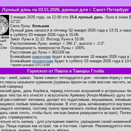
Лунный день на 03.01.2026, данные для г. Санкт-Петербург
3 января 2026 года, на 12:00 это
15-й лунный день
. Луна в знаке
12°22'.
Сила Луны:
большая
.
Лунный день начался в пятницу 02 января 2026 года в 13:31 и зак
в субботу 03 января 2026 года в 15:06.
 фаза
Закат Луны в
11:12
. Восход Луны в
15:06
.
ущей
Расположение Луны
:
азимут = 346.1°
,
высота = -2.0°
.
ы.
Освещенность поверхности Луны = 100%.
ч16м
Расстояние до Луны = 362159 км.
Ближайшее
новолуние
будет в воскресение 18 января 2026 года в 
Ближайшее
полнолуние
будет в субботу 03 января 2026 года в 13:
* время указано UTC+3:00
Гороскоп от Павла и Тамары Глоба
лы - змей, шакал. Также символ пятнадцатого дня - человек-борец с неч
ого персы называли эурваном (эурваны брали на себя миссию чистить з
кой скверны).
инский день, день Анубиса, период плотских искушений и астральных би
орых текстах его относят к искусителю Ариману (Ангро-Майнью) -духу пл
ый расслабляет человека, делает его податливым, внушаемым, ленивым
ющимся любым земным соблазнам. В этот день активизируется внутрен
каждого человека, поэтому нужно практиковать любые формы аскетизма
дать свою плоть, чтобы быть чистым (иначе разрушается астрал). Полез
ать справедливость.
ельно есть калину - для улучшения памяти, укрощения своей низменно
ды. Пища хорошо как острая, так и постная, горячая. Рекомендуется япо
: бобовые, ячмень. Нельзя есть яблоки.