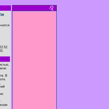
Рак
ончится
22:52.
03.
истью,
емлю
тв. В
оти,
,
ний
,
но
й
нская