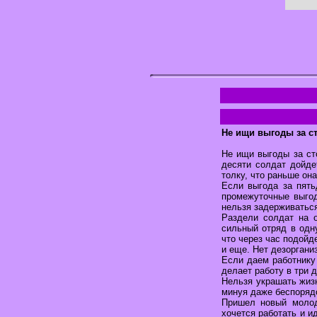
Не ищи выгоды за ст
Не ищи выгоды за ст
десяти солдат дойде
толку, что раньше она
Если выгода за пять
промежуточные выго
нельзя задерживаться
Раздели солдат на 
сильный отряд в одн
что через час подойд
и еще. Нет дезоргани
Если даем работнику 
делает работу в три д
Нельзя украшать жизн
минуя даже беспоряд
Пришел новый молод
хочется работать и и