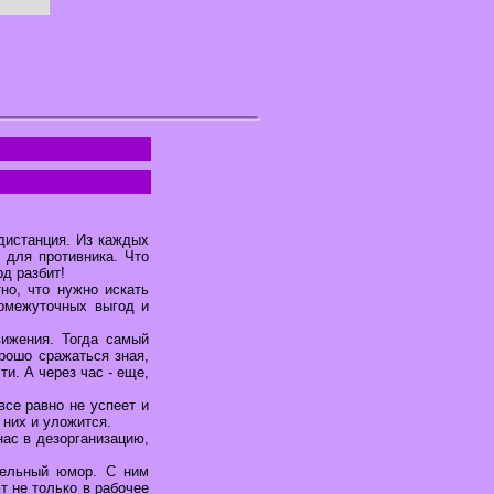
дистанция. Из каждых
 для противника. Что
рд разбит!
но, что нужно искать
омежуточных выгод и
ижения. Тогда самый
рошо сражаться зная,
и. А через час - еще,
все равно не успеет и
 них и уложится.
нас в дезорганизацию,
тельный юмор. С ним
т не только в рабочее