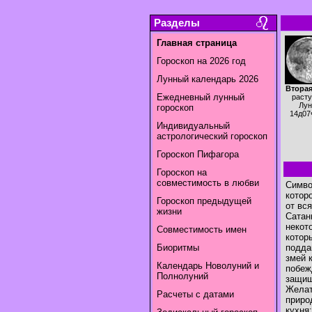
Разделы
Главная страница
Гороскоп на 2026 год
Лунный календарь 2026
Вторая
Ежедневный лунный
раст
Лун
гороскоп
14д07
Индивидуальный
астрологический гороскоп
Гороскоп Пифагора
Гороскоп на
совместимость в любви
Симво
котор
Гороскоп предыдущей
от вся
жизни
Сатан
некот
Совместимость имен
котор
Биоритмы
подда
змей 
Календарь Новолуний и
побеж
Полнолуний
защищ
Желат
Расчеты с датами
приро
кухня