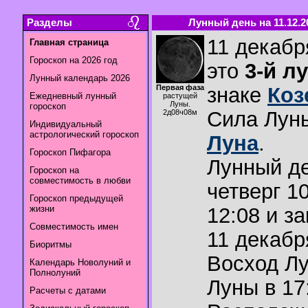
Разделы
Лунный день на 11.12.2
11 декабр
Главная страница
Гороскоп на 2026 год
это
3-й л
Лунный календарь 2026
Первая фаза
знаке
Коз
Ежедневный лунный
растущей
Луны.
гороскоп
Сила Лун
2д08ч08м
Индивидуальный
астрологический гороскоп
Луна
.
Гороскоп Пифагора
Лунный де
Гороскоп на
совместимость в любви
четверг 1
Гороскоп предыдущей
жизни
12:08 и з
Совместимость имен
11 декабр
Биоритмы
Восход Л
Календарь Новолуний и
Полнолуний
Луны в
17
Расчеты с датами