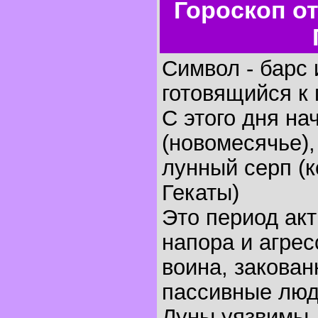
Гороскоп о
Символ - барс 
готовящийся к 
С этого дня на
(новомесячье),
лунный серп (
Гекаты)
Это период ак
напора и агрес
воина, закован
пассивные люд
Луны уязвимы, 