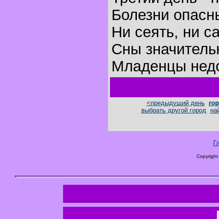
Болезни опасн
Ни сеять, ни с
Сны значитель
Младенцы недо
<предыдущий день
гор
выбрать другой город
на
Г
Copyright