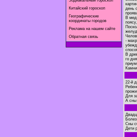
Зодиакальный гороскоп
карти
Китайский гороскоп
день 
прояв
Географические
В мед
координаты городов
поясу
Поско
Реклама на нашем сайте
желуд
Челов
Обратная связь
- мах
убежд
спосо
В дре
го дн
приум
Камни
22-й 
Ребен
прожи
Для з
А сны
Двадц
Болез
Сны с
Дети 