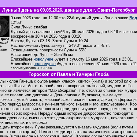
Лунный день на 09.05.2026, данные для г. Санкт-Петербург
9 мая 2026 года, на 12:00 это
22-й лунный день
. Луна в знаке
Вод
12°58'.
Сила Луны:
слабая
.
Лунный день начался в субботу 09 мая 2026 года в 03:18 и закончи
воскресение 10 мая 2026 года в 03:20.
 фаза
Восход Луны в
03:18
. Закат Луны в
10:24
.
ющей
Расположение Луны
:
азимут = 249.0°
,
высота = -9.7°
.
ы.
Освещенность поверхности Луны = 55%.
ч08м
Расстояние до Луны = 395795 км.
Ближайшее
новолуние
будет в субботу 16 мая 2026 года в 23:01.
Ближайшее
полнолуние
будет в воскресение 31 мая 2026 года в 11
* время указано UTC+3:00
Гороскоп от Павла и Тамары Глоба
лы - слон Ганеша с обломанным клыком, свиток (книга) и золотой ключик
а - сын Шивы - бог с головой слона, покровитель знаний, мудрости. По
нию он является автором "Махабхараты", т.е. стоял за спиной тех мудре
ые ее писали или диктовали. День связан с Вулканом, знаменует
лемость, устойчивость, мировой закон, знания, книги, архив, информаци
 Это период мудрости, изучения тайного знания и его использования. Кр
 это день достижения человеком цели, день изучения наук, ремесел, а та
жения своих корней. Перед людьми которые добросовестно подходят к
нию древности, именно в этот день открывается мудрость, начертанная 
их письменах и символах.
дцать второй день Луны рекомендуется узнавать будущее (если путем
ия - то не на картах). Полезно медитировать на магическую и астрологи
лику (в том числе на гороскоп в целом). Хорошо сосредоточиваться на