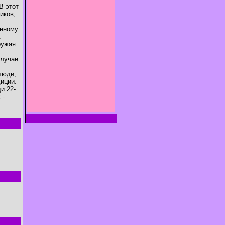
В этот
иков,
енному
.
ружая
случае
люди,
иции.
и 22-
 -
.