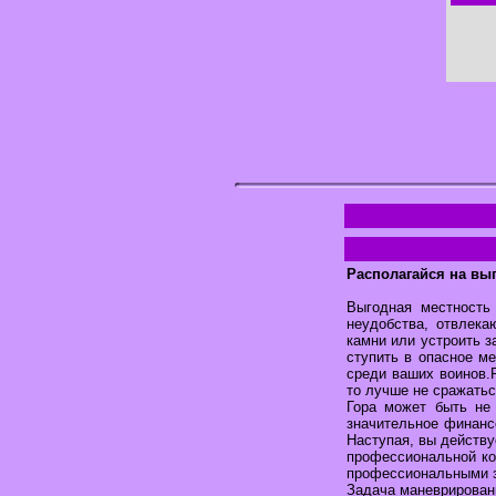
Располагайся на вы
Выгодная местность 
неудобства, отвлека
камни или устроить з
ступить в опасное м
среди ваших воинов.
то лучше не сражатьс
Гора может быть не
значительное финанс
Наступая, вы действу
профессиональной ком
профессиональными з
Задача маневрировани