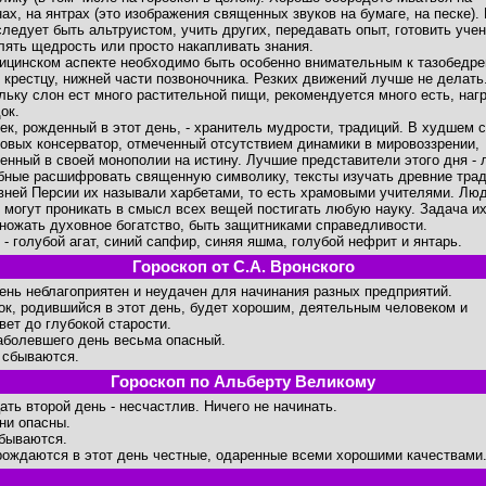
нах, на янтрах (это изображения священных звуков на бумаге, на песке). 
следует быть альтруистом, учить других, передавать опыт, готовить учен
лять щедрость или просто накапливать знания.
ицинском аспекте необходимо быть особенно внимательным к тазобедр
, крестцу, нижней части позвоночника. Резких движений лучше не делать
льку слон ест много растительной пищи, рекомендуется много есть, наг
ок.
ек, рожденный в этот день, - хранитель мудрости, традиций. В худшем 
ровых консерватор, отмеченный отсутствием динамики в мировоззрении,
енный в своей монополии на истину. Лучшие представители этого дня - 
бные расшифровать священную символику, тексты изучать древние трад
вней Персии их называли харбетами, то есть храмовыми учителями. Люд
я могут проникать в смысл всех вещей постигать любую науку. Задача их
ножать духовное богатство, быть защитниками справедливости.
 - голубой агат, синий сапфир, синяя яшма, голубой нефрит и янтарь.
Гороскоп от С.А. Вронского
день неблагоприятен и неудачен для начинания разных предприятий.
ок, родившийся в этот день, будет хорошим, деятельным человеком и
вет до глубокой старости.
аболевшего день весьма опасный.
 сбываются.
Гороскоп по Альберту Великому
ать второй день - несчастлив. Ничего не начинать.
ни опасны.
бываются.
рождаются в этот день честные, одаренные всеми хорошими качествами