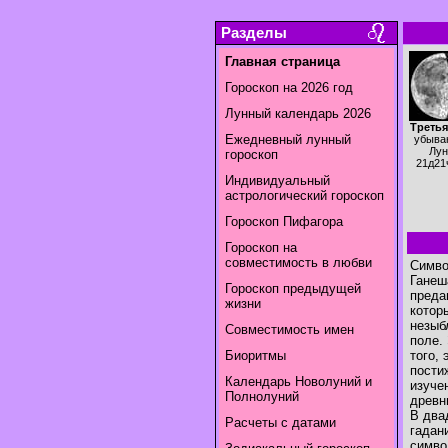
Разделы
Главная страница
Гороскоп на 2026 год
Лунный календарь 2026
Третья
Ежедневный лунный
убыва
Лун
гороскоп
21д21
Индивидуальный
астрологический гороскоп
Гороскоп Пифагора
Гороскоп на
совместимость в любви
Симво
Ганеш
Гороскоп предыдущей
преда
жизни
котор
незыб
Совместимость имен
поле.
Биоритмы
того,
пости
Календарь Новолуний и
изуче
Полнолуний
древн
В два
Расчеты с датами
гадан
симво