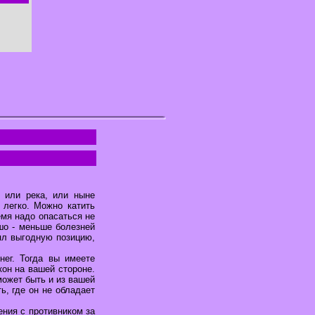
о или река, или ныне
 легко. Можно катить
емя надо опасаться не
шо - меньше болезней
ял выгодную позицию,
ег. Тогда вы имеете
он на вашей стороне.
может быть и из вашей
ь, где он не обладает
ения с противником за