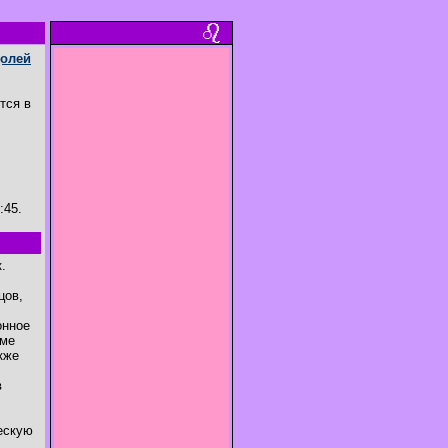
олей
тся в
:45.
.
цов,
онное
оме
кже
в
ческую