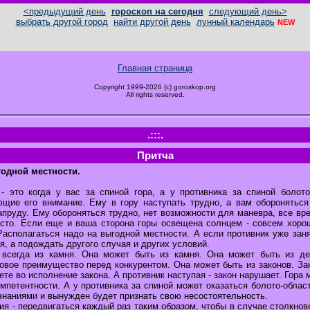
<предыдущий день
гороскоп на сегодня
следующий день>
выбрать другой город
найти другой день
лунный календарь
NEW
Главная страница
Copyright 1999-2026 (c) goroskop.org
All rights reserved.
.:::.
Притча
годной местности.
- это когда у вас за спиной гора, а у противника за спиной болот
ющие его внимание. Ему в гору наступать трудно, а вам обороняться
апруду. Ему обороняться трудно, нет возможности для маневра, все вр
есто. Если еще и ваша сторона горы освещена солнцем - совсем хоро
Располагаться надо на выгодной местности. А если противник уже зан
я, а подождать другого случая и других условий.
 всегда из камня. Она может быть из камня. Она может быть из ден
овое преимущество перед конкурентом. Она может быть из законов. Зак
ете во исполнение закона. А противник наступая - закон нарушает. Гора 
петентности. А у противника за спиной может оказаться болото-област
наниями и вынужден будет признать свою несостоятельность.
я - передвигаться каждый раз таким образом, чтобы в случае столкнов