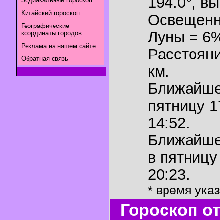
194.0°
,
вы
Зодиакальный гороскоп
Китайский гороскоп
Освещенн
Географические
Луны = 6
координаты городов
Реклама на нашем сайте
Расстояни
Обратная связь
км.
Ближайш
пятницу 1
14:52.
Ближайш
в пятницу
20:23.
* время ука
Гороскоп о