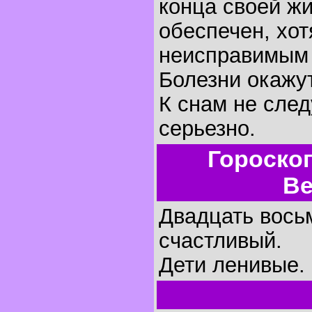
конца своей жи
обеспечен, хот
неисправимым 
Болезни окажу
К снам не след
серьезно.
Гороско
Ве
Двадцать восьм
счастливый.
Дети ленивые.