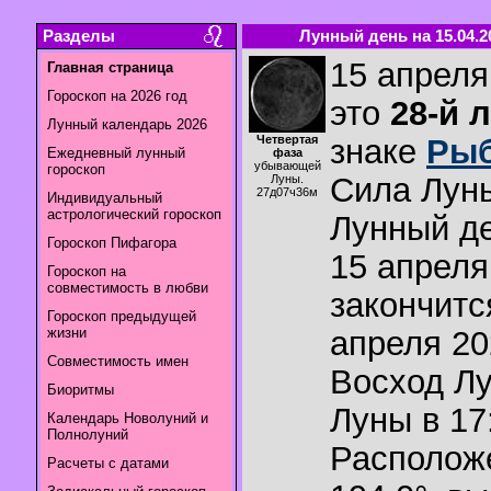
Разделы
Лунный день на 15.04.2
15 апреля
Главная страница
Гороскоп на 2026 год
это
28-й 
Лунный календарь 2026
Четвертая
знаке
Ры
Ежедневный лунный
фаза
убывающей
гороскоп
Сила Лун
Луны.
27д07ч36м
Индивидуальный
астрологический гороскоп
Лунный де
Гороскоп Пифагора
15 апреля
Гороскоп на
совместимость в любви
закончитс
Гороскоп предыдущей
жизни
апреля 20
Совместимость имен
Восход Л
Биоритмы
Луны в
17
Календарь Новолуний и
Полнолуний
Располож
Расчеты с датами