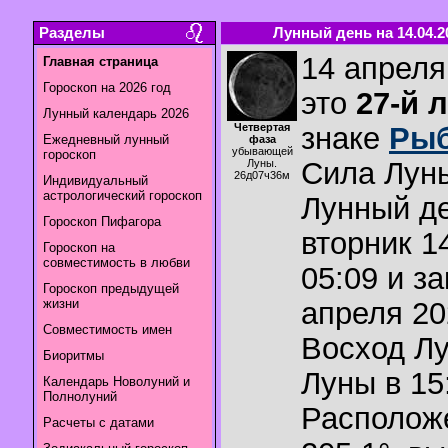
Разделы
Лунный день на 14.04.2
14 апреля
Главная страница
Гороскоп на 2026 год
это
27-й 
Лунный календарь 2026
Четвертая
знаке
Ры
Ежедневный лунный
фаза
убывающей
гороскоп
Сила Лун
Луны.
26д07ч36м
Индивидуальный
астрологический гороскоп
Лунный де
Гороскоп Пифагора
вторник 1
Гороскоп на
совместимость в любви
05:09 и з
Гороскоп предыдущей
жизни
апреля 20
Совместимость имен
Восход Л
Биоритмы
Луны в
15
Календарь Новолуний и
Полнолуний
Располож
Расчеты с датами