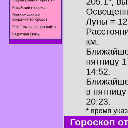
205.1°
,
вы
Зодиакальный гороскоп
Китайский гороскоп
Освещенн
Географические
Луны = 1
координаты городов
Реклама на нашем сайте
Расстояни
Обратная связь
км.
Ближайш
пятницу 1
14:52.
Ближайш
в пятницу
20:23.
* время ука
Гороскоп о