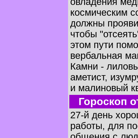
овладения мед
космическим с
должны прояви
чтобы "отсеять
этом пути помо
вербальная маг
Камни - лилов
аметист, изумр
и малиновый кв
Гороскоп о
27-й день хор
работы, для по
общения с люд