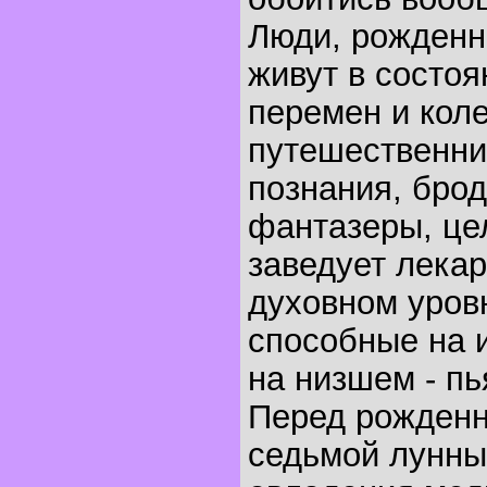
Люди, рожденны
живут в состо
перемен и кол
путешественни
познания, брод
фантазеры, це
заведует лека
духовном уровн
способные на 
на низшем - п
Перед рожденн
седьмой лунны