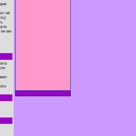
ущие
ют об
ть).
ть
уги.
 ни ми
олго
для
ивет
ого