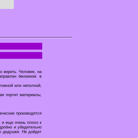
о верить. Человек, на
аправлен бензином: в
 ложной или неполной,
рая портит материалы,
веческие производятся
 и еще очень плохо к
дробно и убедительно
ю дедушке. Не дойдет