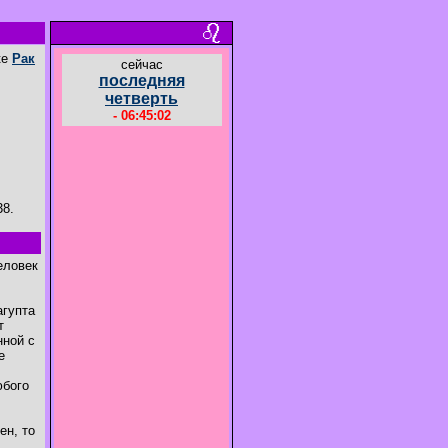
ке
Рак
cейчас
последняя
четверть
- 06:45:03
38.
еловек
агупта
т
нной с
е
юбого
ен, то