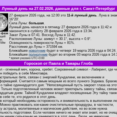
Лунный день на 27.02.2026, данные для г. Санкт-Петербург
27 февраля 2026 года, на 12:00 это
11-й лунный день
. Луна в зна
16°20'.
Сила Луны:
большая
.
Лунный день начался в пятницу 27 февраля 2026 года в 11:42 и
закончится в субботу 28 февраля 2026 года в 13:34.
 фаза
Закат Луны в
07:41
. Восход Луны в
11:42
.
ущей
Расположение Луны
:
азимут = 30.1°
,
высота = 0.9°
.
ы.
Освещенность поверхности Луны = 81%.
ч58м
Расстояние до Луны = 371594 км.
Ближайшее
новолуние
будет в четверг 19 марта 2026 года в 04:24.
Ближайшее
полнолуние
будет во вторник 03 марта 2026 года в 14:
* время указано UTC+3:00
Гороскоп от Павла и Тамары Глоба
л - огненный меч, корона, хребет. Сокровенный символ - Лабиринт, где ч
н победить в себе Минотавра.
астральных битв, связан с энергией Кундалини, ее включением и
формацией. Считается самым мощным из всего лунного Зодиака. Брахм
 о тайне одиннадцатого дня: "Непосвященный пусть закроет глаза на это
. Только подготовленный человек может приоткрыть завесу тайны, связа
адцатым днем. Тайной Кундалини владеют посвященные Эту тайну такж
в себе те, кто родился в этот день.
 в который необходимы осторожность и внимательность в выполнении л
 Можно практиковать кое-какие очистительные процедуры, в частности,
ку астрала, молитвенные и магические действия, но во всем нужна
льность подготовки. Если человек ничего не знает или знает, но не очищ
 он ничем серьезным не занимается в этот день. Люди, не имеющие