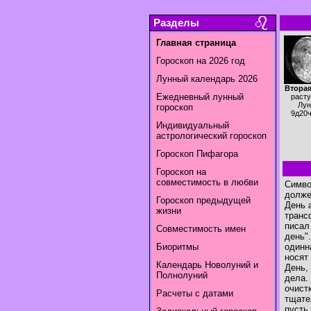
Разделы
Главная страница
Гороскоп на 2026 год
Лунный календарь 2026
Вторая
Ежедневный лунный
раст
Лун
гороскоп
9д20
Индивидуальный
астрологический гороскоп
Гороскоп Пифагора
Гороскоп на
совместимость в любви
Симво
долже
Гороскоп предыдущей
День 
жизни
транс
писал
Совместимость имен
день"
Биоритмы
одинн
носят 
Календарь Новолуний и
День,
Полнолуний
дела.
очист
Расчеты с датами
тщате
пусть