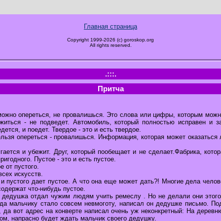
Главная страница
Copyright 1999-2026 (c) goroskop.org
All rights reserved.
.:::.
Притча
 можно опереться, не провалишься. Это слова или цифры, которым можн
житься - не подведет. Автомобиль, который полностью исправен и з
ется, и поедет. Твердое - это и есть твердое.
нельзя опереться - провалишься. Информация, которая может оказаться
гается и убежит. Друг, который пообещает и не сделает.Фабрика, кото
ригодного. Пустое - это и есть пустое.
е от пустого.
всех искусств.
и пустого дает пустое. А что она еще может дать?! Многие дела чело
содержат что-нибудь пустое.
 дедушка отдал чужим людям учить ремеслу . Но не делали они этого
гда мальчику стало совсем невмоготу, написал он дедушке письмо. По
, да вот адрес на конверте написал очень уж неконкретный: На деревн
ом, напрасно будет ждать мальчик своего дедушку.