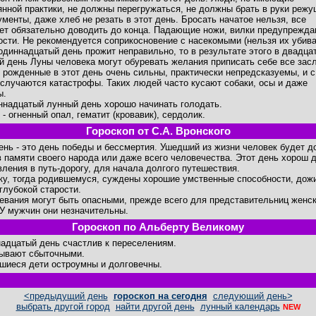
янной практики, не должны перегружаться, не должны брать в руки реж
ументы, даже хлеб не резать в этот день. Бросать начатое нельзя, все
ет обязательно доводить до конца. Падающие ножи, вилки предупрежда
ости. Не рекомендуется соприкосновение с насекомыми (нельзя их убива
одиннадцатый день прожит неправильно, то в результате этого в двадца
й день Луны человека могут обуревать желания приписать себе все засл
 рожденные в этот день очень сильны, практически непредсказуемы, и с
 случаются катастрофы. Таких людей часто кусают собаки, осы и даже
ы.
ннадцатый лунный день хорошо начинать голодать.
- огненный опал, гематит (кровавик), сердолик.
Гороскоп от С.А. Вронского
день - это день победы и бессмертия. Ушедший из жизни человек будет д
в памяти своего народа или даже всего человечества. Этот день хорош 
вления в путь-дорогу, для начала долгого путешествия.
ку, тогда родившемуся, суждены хорошие умственные способности, дож
 глубокой старости.
евания могут быть опасными, прежде всего для представительниц женск
 У мужчин они незначительны.
Гороскоп по Альберту Великому
адцатый день счастлив к переселениям.
ывают сбыточными.
шиеся дети остроумны и долговечны.
<предыдущий день
гороскоп на сегодня
следующий день>
выбрать другой город
найти другой день
лунный календарь
NEW