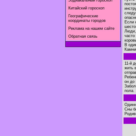
Зодиакальный гороскоп
посто
Китайский гороскоп
инстр
следу
Географические
опасн
координаты городов
Если 
шесто
Реклама на нашем сайте
Люди,
часто
Обратная связь
коров
В оди
Камни 
11-й 
жить 
отпра
Ребен
он до
Забол
пола.
Одинн
Сны б
Родив