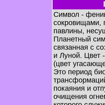
Символ - феник
сокровищами, 
павлины, несу
Планетный сим
связанная с с
и Луной. Цвет 
(цвет угасающе
Это период би
трансформаций
покаяния и отп
очищения огне
которого служи