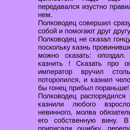
передавался изустно прави
нем.
Полководец совершил сразу
собой и помогают друг другу
Полководец не сказал гонцу
поскольку казнь провинивше
можно сказать: опоздал.
казнить ! Сказать про о
император вручил стол
поторопился, и казнил чел
бы гонец прибыл пораньше!
Полководец распорядился 
казнили любого взросло
невинного, молва обязате
его собственную вину. 
приписали ошибку, переп