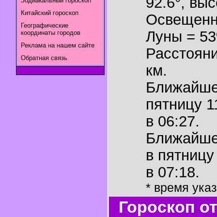
92.6°
,
выс
Зодиакальный гороскоп
Китайский гороскоп
Освещенн
Географические
Луны = 5
координаты городов
Реклама на нашем сайте
Расстояни
Обратная связь
км.
Ближайш
пятницу 1
в 06:27.
Ближайш
в пятницу
в 07:18.
* время ука
Гороскоп о