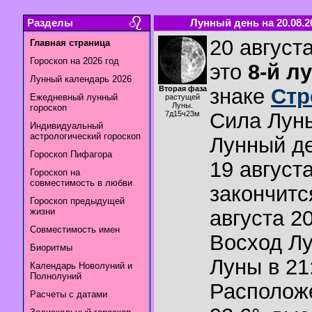
Разделы
Лунный день на 20.08.2
20 августа
Главная страница
Гороскоп на 2026 год
это
8-й л
Лунный календарь 2026
Вторая фаза
знаке
Стр
Ежедневный лунный
растущей
Луны.
гороскоп
Сила Лун
7д15ч23м
Индивидуальный
астрологический гороскоп
Лунный де
Гороскоп Пифагора
19 августа
Гороскоп на
совместимость в любви
закончитс
Гороскоп предыдущей
жизни
августа 20
Совместимость имен
Восход Л
Биоритмы
Луны в
21
Календарь Новолуний и
Полнолуний
Располож
Расчеты с датами