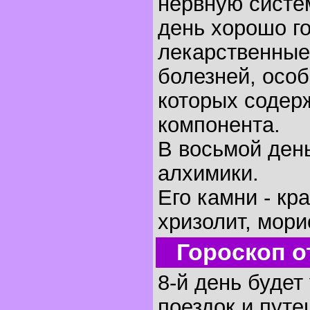
нервную систем
день хорошо г
лекарственные
болезней, осо
которых содер
компонента.
В восьмой ден
алхимики.
Его камни - кр
хризолит, мори
Гороскоп о
8-й день будет
поездок и путе