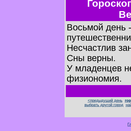
Гороско
Ве
Восьмой день -
путешественни
Несчастлив за
Сны верны.
У младенцев н
физиономия.
<предыдущий день
гор
выбрать другой город
на
Г