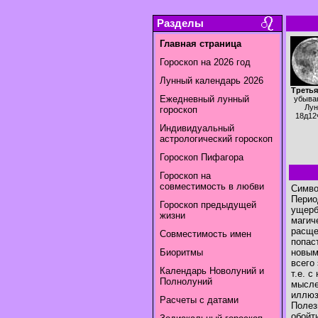
Разделы
Главная страница
Гороскоп на 2026 год
Лунный календарь 2026
Третья
Ежедневный лунный
убыва
Лун
гороскоп
18д12
Индивидуальный
астрологический гороскоп
Гороскоп Пифагора
Гороскоп на
совместимость в любви
Символ
Перио
Гороскоп предыдущей
ущерб
жизни
магич
расще
Совместимость имен
попас
Биоритмы
новым
всего
Календарь Новолуний и
т.е. 
Полнолуний
мысле
иллюз
Расчеты с датами
Полез
обойт