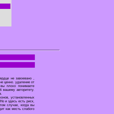
ердце не завоевано ,
не ценно. удаление от
 вы плохо понимаете
б вашему авторитету.
а.
конов, установленных
о и здесь есть риск,
том случае, когда вы
ит как месть слабого