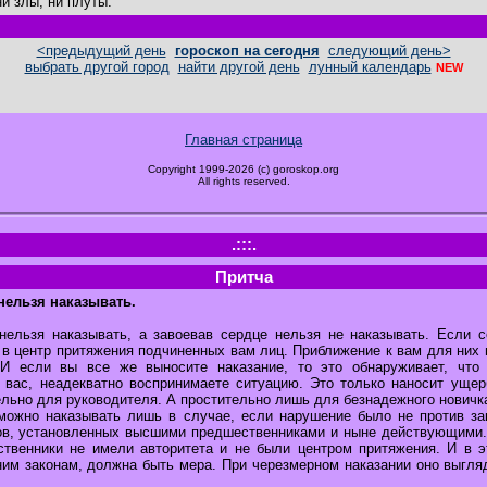
ни злы, ни плуты.
<предыдущий день
гороскоп на сегодня
следующий день>
выбрать другой город
найти другой день
лунный календарь
NEW
Главная страница
Copyright 1999-2026 (c) goroskop.org
All rights reserved.
.:::.
Притча
нельзя наказывать.
нельзя наказывать, а завоевав сердце нельзя не наказывать. Если с
 в центр притяжения подчиненных вам лиц. Приближение к вам для них 
 И если вы все же выносите наказание, то это обнаруживает, что
 вас, неадекватно воспринимаете ситуацию. Это только наносит ущер
льно для руководителя. А простительно лишь для безнадежного новичк
можно наказывать лишь в случае, если нарушение было не против за
нов, установленных высшими предшественниками и ныне действующими.Н
твенники не имели авторитета и не были центром притяжения. И в э
ним законам, должна быть мера. При черезмерном наказании оно выгляд