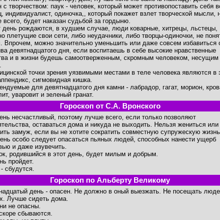
н с творчеством: паук - человек, который может противопоставить себя в
ц, индивидуалист, одиночка,, который покажет взлет творческой мысли, 
е всего, будет наказан судьбой за гордыню.
т день рождаются, в худшем случае, люди коварные, хитрецы, льстецы,
но плетущие свои сети, либо неудачники, либо творцы-одиночки, не пон
. Впрочем, можно значительно уменьшить или даже совсем избавиться 
ива девятнадцатого дня, если воспитаешь в себе высокие нравственные
тва и в жизни будешь самоотверженным, скромным человеком, несущим
.
ицинской точки зрения уязвимыми местами в теле человека являются в 
аппендикс, сигмовидная кишка.
ендуемые для девятнадцатого дня камни - лабрадор, гагат, морион, кров
лит, уваровит и зеленый гранат.
Гороскоп от С.А. Вронского
день несчастливый, поэтому лучше всего, если только позволяют
ятельства, оставаться дома и никуда не выходить. Нельзя жениться или
ить замуж, если вы не хотите сократить совместную супружескую жизнь
день особо следует опасаться пьяных людей, способных нанести ущерб
вью и даже изувечить.
ок, родившийся в этот день, будет милым и добрым.
нь пройдет.
 - сбудутся.
Гороскоп по Альберту Великому
надцатый день - опасен. Не должно в оный выезжать. Не посещать люд
х. Лучше сидеть дома.
ни не опасны.
скоре сбываются.