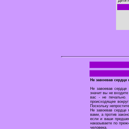
Дети 
Не завоевав сердце 
Не завоевав сердце 
значит вы не входите
вас - не печально.
происходящее вокруг
Поскольку непростите
Не завоевав сердце 
вами, а против зако
если и ваши предшес
наказываете по преж
человека.