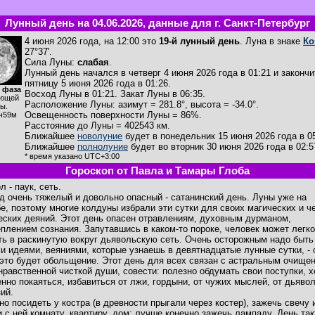
Лунный день на 04.06.2026, данные для г. Санкт-Петербург
4 июня 2026 года, на 12:00 это
19-й лунный день
. Луна в знаке
Ко
27°37'.
Сила Луны:
слабая
.
Лунный день начался в четверг 4 июня 2026 года в 01:21 и закончи
пятницу 5 июня 2026 года в 01:26.
 фаза
Восход Луны в
01:21
. Закат Луны в
06:35
.
ющей
Расположение Луны
:
азимут = 281.8°
,
высота = -34.0°
.
ы.
Освещенность поверхности Луны = 86%.
ч59м
Расстояние до Луны = 402543 км.
Ближайшее
новолуние
будет в понедельник 15 июня 2026 года в 05
Ближайшее
полнолуние
будет во вторник 30 июня 2026 года в 02:5
* время указано UTC+3:00
Гороскоп от Павла и Тамары Глоба
 - паук, сеть.
д очень тяжелый и довольно опасный - сатанинский день. Луны уже на
е, поэтому многие колдуны избрали эти сутки для своих магических и ч
еских деяний. Этот день опасен отравлениям, духовным дурманом,
плением сознания. Запутавшись в каком-то пороке, человек может легко
ть в раскинутую вокруг дьявольскую сеть. Очень осторожным надо быть
и идеями, веяниями, которые узнаешь в девятнадцатые лунные сутки, - 
 это будет обольщение. Этот день для всех связан с астральным очище
с нравственной чисткой души, совести: полезно обдумать свои поступки, х
нно покаяться, избавиться от лжи, гордыни, от чужих мыслей, от дьяво
ий.
но посидеть у костра (в древности прыгали через костер), зажечь свечу 
и с ней комнату, квартиру, дом; лучше конечно зажечь лампаду. День та