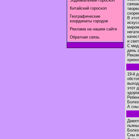
Зодиакальный гороскоп
связа
Китайский гороскоп
творе
скоре
Географические
В это
координаты городов
искус
миром
Реклама на нашем сайте
негат
качес
Обратная связь
и свет
С мед
день 
Реком
хризо
19-й 
обсто
выход
этот 
здоро
Ребен
Болез
А сны
Девят
пьяны
Болез
Сны в