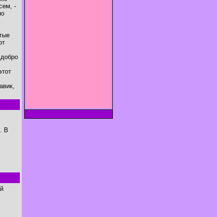
сем, -
но
ятые
от
 добро
этот
авик,
. В
ей