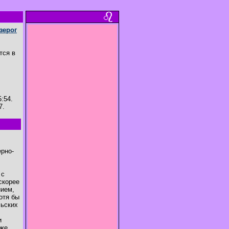
зерог
тся в
:54.
7.
ерно-
 с
скорее
нием,
отя бы
льских
и
кже