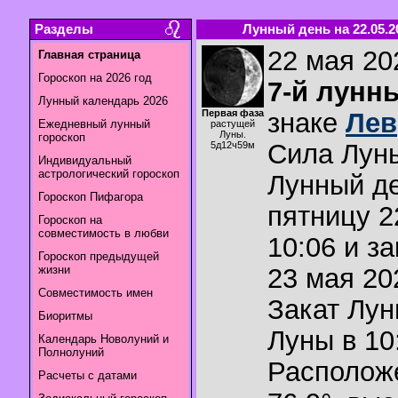
Разделы
Лунный день на 22.05.2
22 мая 202
Главная страница
Гороскоп на 2026 год
7-й лунн
Лунный календарь 2026
Первая фаза
знаке
Лев
Ежедневный лунный
растущей
Луны.
гороскоп
Сила Лун
5д12ч59м
Индивидуальный
астрологический гороскоп
Лунный де
Гороскоп Пифагора
пятницу 2
Гороскоп на
совместимость в любви
10:06 и з
Гороскоп предыдущей
жизни
23 мая 202
Совместимость имен
Закат Лу
Биоритмы
Луны в
10
Календарь Новолуний и
Полнолуний
Располож
Расчеты с датами