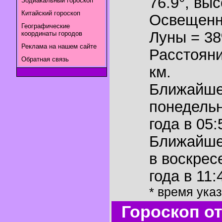
76.9°
,
выс
Зодиакальный гороскоп
Китайский гороскоп
Освещенн
Географические
Луны = 3
координаты городов
Реклама на нашем сайте
Расстояни
Обратная связь
км.
Ближайш
понедельн
года в 05:
Ближайш
в воскрес
года в 11:
* время ука
Гороскоп о